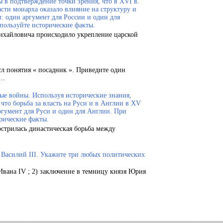
 в подтверждение точки зрения, что в XVI в.
сти монарха оказало влияние на структуру и
и: один аргумент для России и один для
пользуйте исторические факты.
Михайловича происходило укрепление царской
сл понятия « посадник ». Приведите один
..
ые войны. Используя исторические знания,
что борьба за власть на Руси и в Англии в XV
ргумент для Руси и один для Англии. При
рические факты.
острилась династическая борьба между
.
и Василий III. Укажите три любых политических
Ивана IV ; 2) заключение в темницу князя Юрия