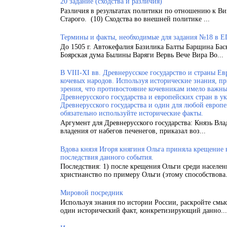
20 задание (сходства и различия)
Различия в результатах политики по отношению к Ви
Старого. (10) Сходства во внешней политике ...
Термины и факты, необходимые для задания №18 в Е
До 1505 г. Автокефалия Базилика Балты Барщина Бас
Боярская дума Былины Варяги Вервь Вече Вира Во...
В VIII-XI вв. Древнерусское государство и страны 
кочевых народов. Используя исторические знания, п
зрения, что противостояние кочевникам имело важн
Древнерусского государства и европейских стран в у
Древнерусского государства и один для любой европ
обязательно используйте исторические факты.
Аргумент для Древнерусского государства: Князь Вла
владения от набегов печенегов, приказал воз...
Вдова князя Игоря княгиня Ольга приняла крещение
последствия данного события.
Последствия: 1) после крещения Ольги среди населен
христианство по примеру Ольги (этому способствова.
Мировой посредник
Используя знания по истории России, раскройте смы
один исторический факт, конкретизирующий данно...