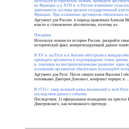
Используя исторические знания, приведите аргументы
во Франции и в XVII в. в России изменение силы вла
деятельность системы органов государственной власт
Франции. При изложении аргументов обязательно ис
Аргумент для России: в период правления Алексея 
власти и становление абсолютизма, поэтому вл...
Посадник
Используя знания по истории России, раскройте смы
исторический факт, конкретизирующий данное понят.
В XV в. на Руси и в Англии обострились междоусобн
приведите аргументы в подтверждение точки зрения, 
в. повлияла на внутриполитическое развитие: один а
изложении аргументов обязательно используйте исто
Аргумент для Руси: После смерти князя Василия I об
потомками Дмитрия Донского, конфликт перерос в ..
В 1533 г. умер великий князь московский и всея Рус
последствия данного события.
Последствия: 1) официальное возведение на престол 
Дмитровского, как возможного претенде...