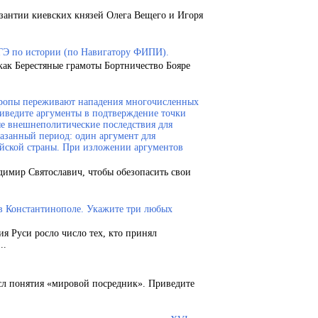
зантии киевских князей Олега Вещего и Игоря
ГЭ по истории (по Навигатору ФИПИ).
как Берестяные грамоты Бортничество Бояре
Европы переживают нападения многочисленных
риведите аргументы в подтверждение точки
ые внешнеполитические последствия для
казанный период: один аргумент для
ейской страны. При изложении аргументов
димир Святославич, чтобы обезопасить свои
 в Константинополе. Укажите три любых
ия Руси росло число тех, кто принял
..
сл понятия «мировой посредник». Приведите