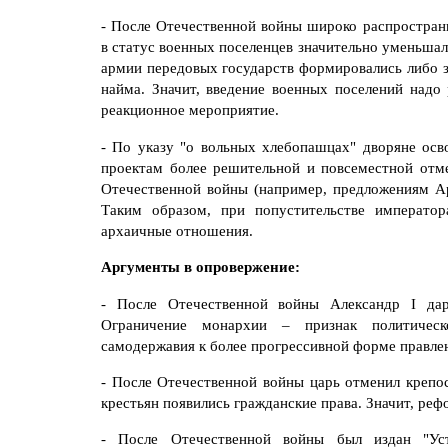
- После Отечественной войны широко распространи
в статус военных поселенцев значительно уменьшал
армии передовых государств формировались либо з
найма. Значит, введение военных поселений надо 
реакционное мероприятие.
- По указу "о вольных хлебопашцах" дворяне осв
проектам более решительной и повсеместной отм
Отечественной войны (например, предложениям Ар
Таким образом, при попустительстве императо
архаичные отношения.
Аргументы в опровержение:
- После Отечественной войны Александр I да
Ограничение монархии – признак политическ
самодержавия к более прогрессивной форме правле
- После Отечественной войны царь отменил крепос
крестьян появились гражданские права. Значит, ре
- После Отечественной войны был издан "Уст