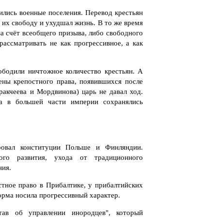
лись военные поселения. Перевод крестьян
 их свободу и ухудшал жизнь. В то же время
а счёт всеобщего призыва, либо свободного
рассматривать не как прогрессивное, а как
ободили ничтожное количество крестьян. А
ены крепостного права, появившихся после
акчеева и Мордвинова) царь не давал ход.
ра в большей части империи сохранялись
ровал конституции Польше и Финляндии.
ого развития, ухода от традиционного
ния.
тное право в Прибалтике, у прибалтийских
форма носила прогрессивный характер.
ав об управлении инородцев", который