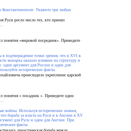
 в Константинополе. Укажите три любых
ия Руси росло число тех, кто принял
..
сл понятия «мировой посредник». Приведите
 в подтверждение точки зрения, что в XVI в.
сти монарха оказало влияние на структуру и
и: один аргумент для России и один для
пользуйте исторические факты.
Михайловича происходило укрепление царской
сл понятия « посадник ». Приведите один
..
ые войны. Используя исторические знания,
что борьба за власть на Руси и в Англии в XV
ргумент для Руси и один для Англии. При
рические факты.
острилась династическая борьба между