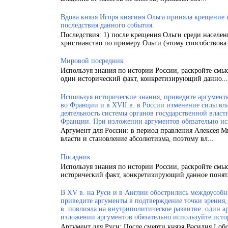
Вдова князя Игоря княгиня Ольга приняла крещение
последствия данного события.
Последствия: 1) после крещения Ольги среди населен
христианство по примеру Ольги (этому способствова.
Мировой посредник
Используя знания по истории России, раскройте смы
один исторический факт, конкретизирующий данно...
Используя исторические знания, приведите аргументы
во Франции и в XVII в. в России изменение силы вла
деятельность системы органов государственной власт
Франции. При изложении аргументов обязательно ис
Аргумент для России: в период правления Алексея 
власти и становление абсолютизма, поэтому вл...
Посадник
Используя знания по истории России, раскройте смы
исторический факт, конкретизирующий данное понят.
В XV в. на Руси и в Англии обострились междоусобн
приведите аргументы в подтверждение точки зрения, 
в. повлияла на внутриполитическое развитие: один а
изложении аргументов обязательно используйте исто
Аргумент для Руси: После смерти князя Василия I об