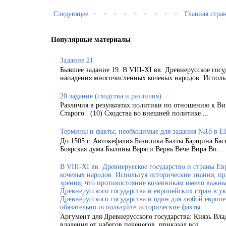
Следующее
Главная стра
Популярные материалы
Задание 21
Бывшее задание 19. В VIII-XI вв. Древнерусское гос
нападения многочисленных кочевых народов. Использ
20 задание (сходства и различия)
Различия в результатах политики по отношению к Ви
Старого. (10) Сходства во внешней политике ...
Термины и факты, необходимые для задания №18 в Е
До 1505 г. Автокефалия Базилика Балты Барщина Бас
Боярская дума Былины Варяги Вервь Вече Вира Во...
В VIII-XI вв. Древнерусское государство и страны 
кочевых народов. Используя исторические знания, п
зрения, что противостояние кочевникам имело важн
Древнерусского государства и европейских стран в у
Древнерусского государства и один для любой европ
обязательно используйте исторические факты.
Аргумент для Древнерусского государства: Князь Вла
владения от набегов печенегов, приказал воз...