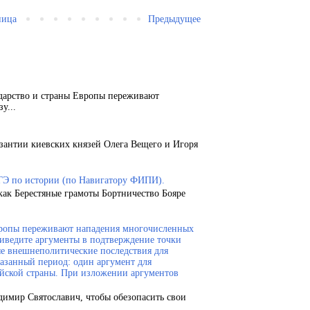
ница
Предыдущее
ударство и страны Европы переживают
у...
зантии киевских князей Олега Вещего и Игоря
ГЭ по истории (по Навигатору ФИПИ).
как Берестяные грамоты Бортничество Бояре
Европы переживают нападения многочисленных
риведите аргументы в подтверждение точки
ые внешнеполитические последствия для
казанный период: один аргумент для
ейской страны. При изложении аргументов
димир Святославич, чтобы обезопасить свои