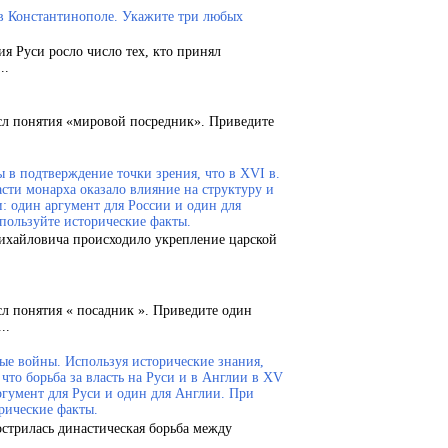
 в Константинополе. Укажите три любых
ия Руси росло число тех, кто принял
..
сл понятия «мировой посредник». Приведите
 в подтверждение точки зрения, что в XVI в.
сти монарха оказало влияние на структуру и
и: один аргумент для России и один для
пользуйте исторические факты.
Михайловича происходило укрепление царской
сл понятия « посадник ». Приведите один
..
ые войны. Используя исторические знания,
что борьба за власть на Руси и в Англии в XV
ргумент для Руси и один для Англии. При
рические факты.
острилась династическая борьба между
.