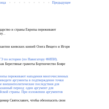
ница
Предыдущее
ударство и страны Европы переживают
у...
зантии киевских князей Олега Вещего и Игоря
ГЭ по истории (по Навигатору ФИПИ).
как Берестяные грамоты Бортничество Бояре
Европы переживают нападения многочисленных
риведите аргументы в подтверждение точки
ые внешнеполитические последствия для
казанный период: один аргумент для
ейской страны. При изложении аргументов
димир Святославич, чтобы обезопасить свои