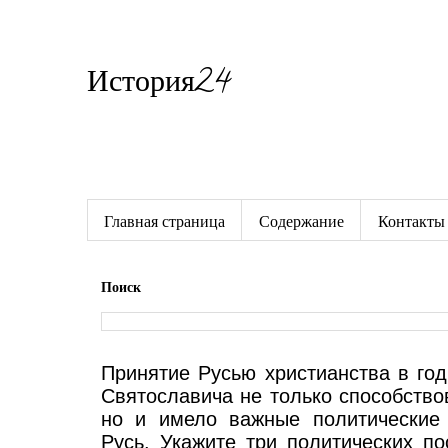
История24
Готовые сочинения по истории
Главная страница
Содержание
Контакты
Поиск
Принятие Русью христианства в го
Святославича не только способств
но и имело важные политические 
Русь. Укажите три политических п