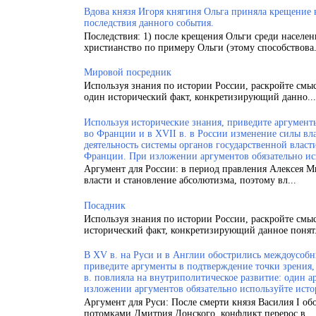
Вдова князя Игоря княгиня Ольга приняла крещение
последствия данного события.
Последствия: 1) после крещения Ольги среди населен
христианство по примеру Ольги (этому способствова.
Мировой посредник
Используя знания по истории России, раскройте смы
один исторический факт, конкретизирующий данно...
Используя исторические знания, приведите аргументы
во Франции и в XVII в. в России изменение силы вла
деятельность системы органов государственной власт
Франции. При изложении аргументов обязательно ис
Аргумент для России: в период правления Алексея 
власти и становление абсолютизма, поэтому вл...
Посадник
Используя знания по истории России, раскройте смы
исторический факт, конкретизирующий данное понят.
В XV в. на Руси и в Англии обострились междоусобн
приведите аргументы в подтверждение точки зрения, 
в. повлияла на внутриполитическое развитие: один а
изложении аргументов обязательно используйте исто
Аргумент для Руси: После смерти князя Василия I об
потомками Дмитрия Донского, конфликт перерос в ..