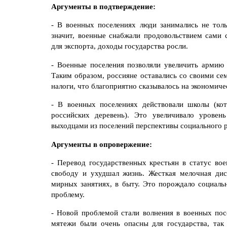
Аргументы в подтверждение:
- В военных поселениях люди занимались не тол
значит, военные снабжали продовольствием сами с
для экспорта, доходы государства росли.
- Военные поселения позволяли увеличить армию 
Таким образом, россияне оставались со своими се
налоги, что благоприятно сказывалось на экономич
- В военных поселениях действовали школы (ко
российских деревень). Это увеличивало уровен
выходцами из поселений перспективы социального р
Аргументы в опровержение:
- Перевод государственных крестьян в статус во
свободу и ухудшал жизнь. Жесткая мелочная ди
мирных занятиях, в быту. Это порождало социальн
проблему.
- Новой проблемой стали волнения в военных посе
мятежи были очень опасны для государства, та