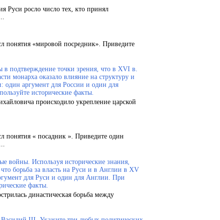
ия Руси росло число тех, кто принял
..
сл понятия «мировой посредник». Приведите
 в подтверждение точки зрения, что в XVI в.
сти монарха оказало влияние на структуру и
и: один аргумент для России и один для
пользуйте исторические факты.
Михайловича происходило укрепление царской
сл понятия « посадник ». Приведите один
..
ые войны. Используя исторические знания,
что борьба за власть на Руси и в Англии в XV
ргумент для Руси и один для Англии. При
рические факты.
острилась династическая борьба между
.
и Василий III. Укажите три любых политических