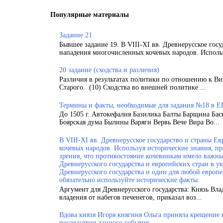
Популярные материалы
Задание 21
Бывшее задание 19. В VIII-XI вв. Древнерусское гос
нападения многочисленных кочевых народов. Использ
20 задание (сходства и различия)
Различия в результатах политики по отношению к Ви
Старого. (10) Сходства во внешней политике ...
Термины и факты, необходимые для задания №18 в Е
До 1505 г. Автокефалия Базилика Балты Барщина Бас
Боярская дума Былины Варяги Вервь Вече Вира Во...
В VIII-XI вв. Древнерусское государство и страны 
кочевых народов. Используя исторические знания, п
зрения, что противостояние кочевникам имело важн
Древнерусского государства и европейских стран в у
Древнерусского государства и один для любой европ
обязательно используйте исторические факты.
Аргумент для Древнерусского государства: Князь Вла
владения от набегов печенегов, приказал воз...
Вдова князя Игоря княгиня Ольга приняла крещение
последствия данного события.