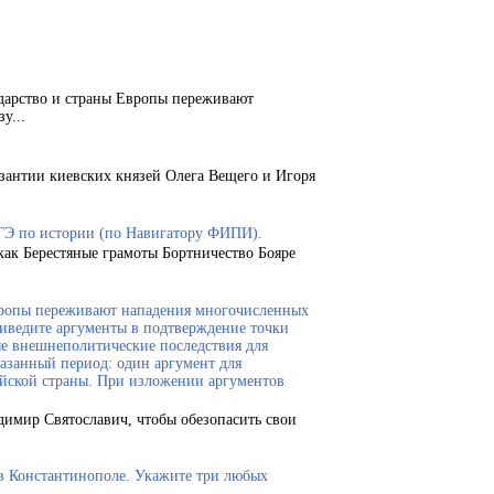
ударство и страны Европы переживают
у...
зантии киевских князей Олега Вещего и Игоря
ГЭ по истории (по Навигатору ФИПИ).
как Берестяные грамоты Бортничество Бояре
Европы переживают нападения многочисленных
риведите аргументы в подтверждение точки
ые внешнеполитические последствия для
казанный период: один аргумент для
ейской страны. При изложении аргументов
димир Святославич, чтобы обезопасить свои
 в Константинополе. Укажите три любых