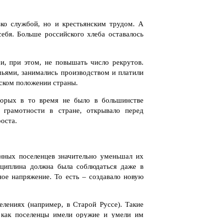
ько службой, но и крестьянским трудом. А
ебя. Больше российского хлеба оставалось
и, при этом, не повышать число рекрутов.
мьями, занимались производством и платили
еском положении страны.
торых в то время не было в большинстве
ь грамотности в стране, открывало перед
оста.
енных поселенцев значительно уменьшал их
сциплина должна была соблюдаться даже в
ое напряжение. То есть – создавало новую
лениях (например, в Старой Руссе). Такие
к как поселенцы имели оружие и умели им