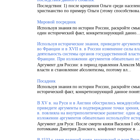
Последствия: 1) после крещения Ольги среди населен
христианство по примеру Ольги (этому способствова.
Мировой посредник
Используя знания по истории России, раскройте смы
один исторический факт, конкретизирующий данно...
Используя исторические знания, приведите аргументы
во Франции и в XVII в. в России изменение силы вла
деятельность системы органов государственной власт
Франции. При изложении аргументов обязательно ис
Аргумент для России: в период правления Алексея 
власти и становление абсолютизма, поэтому вл...
Посадник
Используя знания по истории России, раскройте смы
исторический факт, конкретизирующий данное понят.
В XV в. на Руси и в Англии обострились междоусобн
приведите аргументы в подтверждение точки зрения, 
в. повлияла на внутриполитическое развитие: один а
изложении аргументов обязательно используйте исто
Аргумент для Руси: После смерти князя Василия I об
потомками Дмитрия Донского, конфликт перерос в ..
В 1533 г. умер великий князь московский и всея Рус