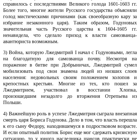
справилось с последствиями Великого голода 1601-1603 гг.
Более того, многие жители Русского государства объясняли
голод мистическими причинами (как своеобразную кару за
избрание незаконного царя). Таким образом, Годуновых
значительная часть Русского царства к 1604-1605 гг.
ненавидела, что сделало приход к власти самозванца-
авантюриста возможным.
3) Война, которую Лжедмитрий I начал с Годуновыми, легла
на благодатную для самозванца почву. Несмотря на
поражение в битве при Добрыничах, Лжедмитрий сумел
мобилизовать под свои знамена людей из низших слоев
населения: недовольных своим положением холопов и
крепостных крестьян. Многие из тех, кто пошел за
Лжедмитрием, участвовал в восстании Хлопка,
произошедшим незадолго до вторжения Отрепьева из
Польши.
4) Важнейшую роль в успехе Лжедмитрия сыграла внезапная
смерть царя Бориса Годунова. Дело в том, что власть перешла
к его сыну Федору, находившемуся в подростковом возрасте.
И если опытный политик Борис еще мог сдержать кризисную
ситуацию, то у юного наследника шансов практически не