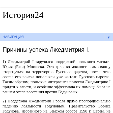
История24
Готовые сочинения по истории
▼
Причины успеха Лжедмитрия I.
1) Лжедмитрий I заручился поддержкой польского магната
Юрия (Ежи) Мнишека. Это дало возможность самозванцу
вторгнуться на территорию Русского царства, после чего
состав его войска пополняли уже жители Русского царства.
Таким образом, польские интервенты помогли Лжедмитрию I
придти к власти, и особенно эффективна их помощь была на
раннем этапе восстания против Годуновых.
2) Поддержка Лжедмитрия I росла прямо пропорционально
падению лояльности Годуновым. Правительство Бориса
Годунова, избранного на Земском соборе 1598 г. царем, не