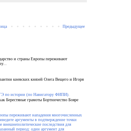
ница
Предыдущее
ударство и страны Европы переживают
у...
зантии киевских князей Олега Вещего и Игоря
ГЭ по истории (по Навигатору ФИПИ).
как Берестяные грамоты Бортничество Бояре
Европы переживают нападения многочисленных
риведите аргументы в подтверждение точки
ые внешнеполитические последствия для
казанный период: один аргумент для