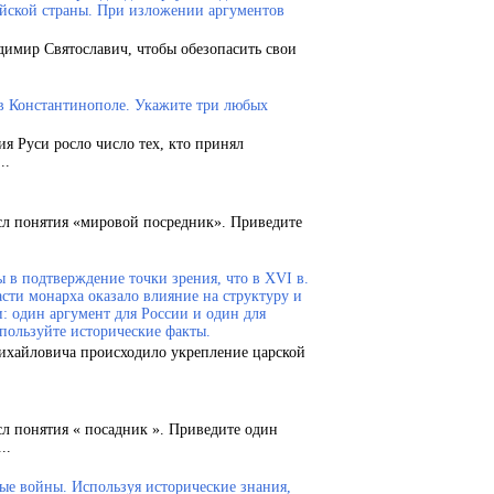
ейской страны. При изложении аргументов
димир Святославич, чтобы обезопасить свои
 в Константинополе. Укажите три любых
ия Руси росло число тех, кто принял
..
сл понятия «мировой посредник». Приведите
 в подтверждение точки зрения, что в XVI в.
сти монарха оказало влияние на структуру и
и: один аргумент для России и один для
пользуйте исторические факты.
Михайловича происходило укрепление царской
сл понятия « посадник ». Приведите один
..
ые войны. Используя исторические знания,