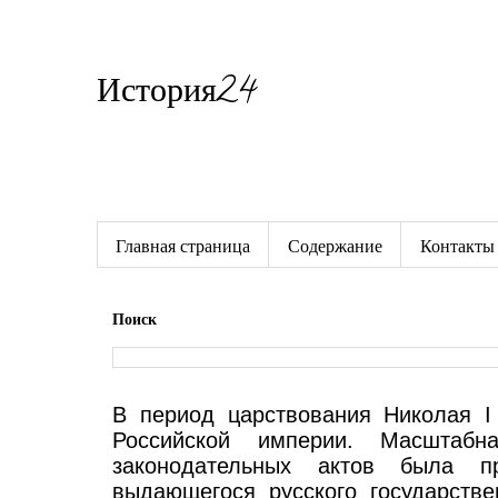
История24
Готовые сочинения по истории
Главная страница
Содержание
Контакты
Поиск
В период царствования Николая I
Российской империи. Масштабн
законодательных актов была п
выдающегося русского государстве