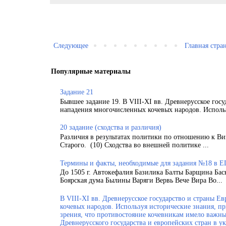
Следующее
Главная стра
Популярные материалы
Задание 21
Бывшее задание 19. В VIII-XI вв. Древнерусское гос
нападения многочисленных кочевых народов. Использ
20 задание (сходства и различия)
Различия в результатах политики по отношению к Ви
Старого. (10) Сходства во внешней политике ...
Термины и факты, необходимые для задания №18 в Е
До 1505 г. Автокефалия Базилика Балты Барщина Бас
Боярская дума Былины Варяги Вервь Вече Вира Во...
В VIII-XI вв. Древнерусское государство и страны 
кочевых народов. Используя исторические знания, п
зрения, что противостояние кочевникам имело важн
Древнерусского государства и европейских стран в у