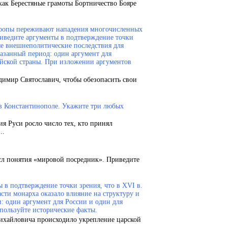
как Берестяные грамоты Бортничество Бояре
Европы переживают нападения многочисленных
риведите аргументы в подтверждение точки
ые внешнеполитические последствия для
казанный период: один аргумент для
ейской страны. При изложении аргументов
димир Святославич, чтобы обезопасить свои
 в Константинополе. Укажите три любых
ия Руси росло число тех, кто принял
..
сл понятия «мировой посредник». Приведите
 в подтверждение точки зрения, что в XVI в.
сти монарха оказало влияние на структуру и
и: один аргумент для России и один для
пользуйте исторические факты.
Михайловича происходило укрепление царской