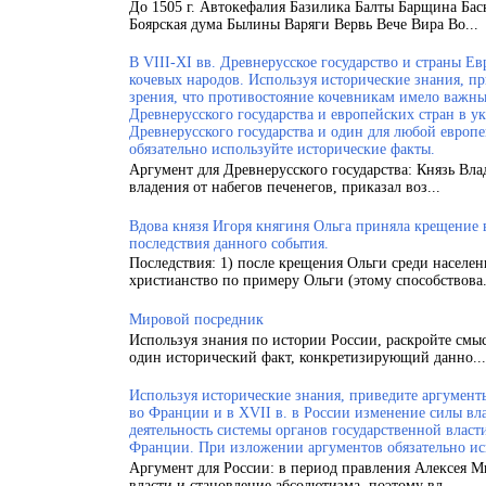
До 1505 г. Автокефалия Базилика Балты Барщина Бас
Боярская дума Былины Варяги Вервь Вече Вира Во...
В VIII-XI вв. Древнерусское государство и страны 
кочевых народов. Используя исторические знания, п
зрения, что противостояние кочевникам имело важн
Древнерусского государства и европейских стран в у
Древнерусского государства и один для любой европ
обязательно используйте исторические факты.
Аргумент для Древнерусского государства: Князь Вла
владения от набегов печенегов, приказал воз...
Вдова князя Игоря княгиня Ольга приняла крещение
последствия данного события.
Последствия: 1) после крещения Ольги среди населен
христианство по примеру Ольги (этому способствова.
Мировой посредник
Используя знания по истории России, раскройте смы
один исторический факт, конкретизирующий данно...
Используя исторические знания, приведите аргументы
во Франции и в XVII в. в России изменение силы вла
деятельность системы органов государственной власт
Франции. При изложении аргументов обязательно ис
Аргумент для России: в период правления Алексея 
власти и становление абсолютизма, поэтому вл...