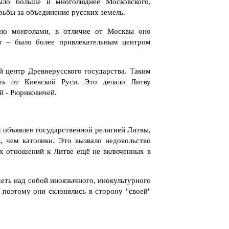
ыло больше и многолюднее Московского,
рьбы за объединение русских земель.
ано монголами, в отличие от Москвы оно
ит – было более привлекательным центром
й центр Древнерусского государства. Таким
сть от Киевской Руси. Это делало Литву
й - Рюриковичей.
 объявлен государственной религией Литвы,
, чем католики. Это вызвало недовольство
ых отношений к Литве ещё не включенных в
меть над собой иноязычного, инокультурного
 поэтому они склонялись в сторону "своей"