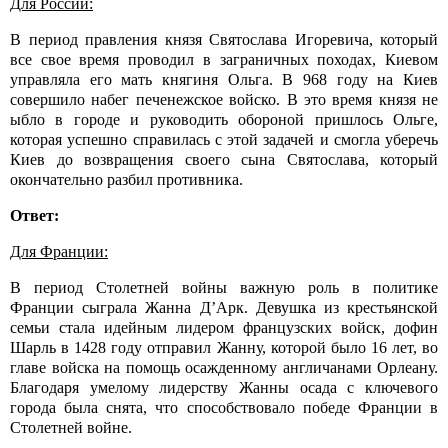
Для России:
В период правления князя Святослава Игоревича, который
все свое время проводил в заграничных походах, Киевом
управляла его мать княгиня Ольга. В 968 году на Киев
совершило набег печенежское войско. В это время князя не
ыбло в городе и руководить обороной пришлось Ольге,
которая успешно справилась с этой задачей и смогла уберечь
Киев до возвращения своего сына Святослава, который
окончательно разбил противника.
Ответ:
Для Франции:
В период Столетней войны важную роль в политике
Франции сыграла Жанна Д’Арк. Девушка из крестьянской
семьи стала идейным лидером французских войск, дофин
Шарль в 1428 году отправил Жанну, которой было 16 лет, во
главе войска на помощь осажденному англичанами Орлеану.
Благодаря умелому лидерству Жанны осада с ключевого
города была снята, что способствовало победе Франции в
Столетней войне.