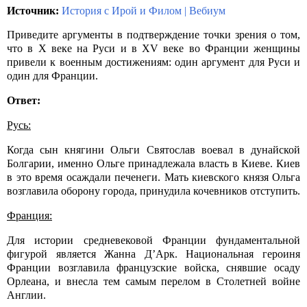
Источник:
История с Ирой и Филом
|
Вебиум
Приведите аргументы в подтверждение точки зрения о том,
что в X веке на Руси и в XV
веке во Франции женщины
привели к военным достижениям: один аргумент для Руси и
один для Франции.
Ответ:
Русь:
Когда сын княгини Ольги Святослав воевал в дунайской
Болгарии, именно Ольге принадлежала власть в Киеве. Киев
в это время осаждали печенеги. Мать киевского князя Ольга
возглавила оборону города, принудила кочевников отступить.
Франция:
Для истории средневековой Франции фундаментальной
фигурой является Жанна
Д’Арк.
Национальная героиня
Франции возглавила французские войска, снявшие осаду
Орлеана, и внесла тем самым перелом в Столетней войне
Англии.