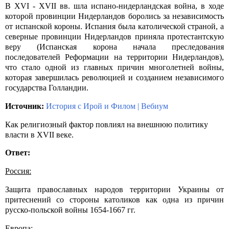
В
XVI
-
XVII
вв. шла испано-нидерландская война, в ходе
которой провинции Нидерландов боролись за независимость
от испанской короны. Испания была католической страной, а
северные провинции Нидерландов приняла протестантскую
веру (Испанская корона начала преследования
последователей Реформации на территории Нидерландов),
что стало одной из главных причин многолетней войны,
которая завершилась революцией и созданием независимого
государства Голландии.
Источник:
История с Ирой и Филом
|
Вебиум
Как религиозный фактор повлиял на внешнюю политику
власти в
XVII
веке.
Ответ:
Россия:
Защита православных народов территории Украины от
притеснений со стороны католиков как одна из причин
русско-польской войны 1654-1667 гг.
Европа: