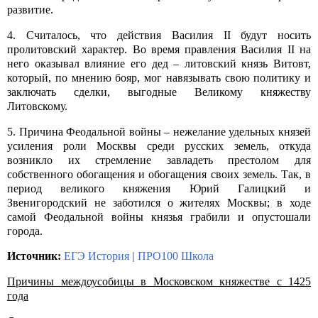
развитие.
4. Считалось, что действия Василия
II
будут носить
пролитовский характер. Во время правления Василия
II
на
него оказывал влияние его дед – литовский князь Витовт,
который, по мнению бояр, мог навязывать свою политику и
заключать сделки, выгодные Великому княжеству
Литовскому.
5. Причина Феодальной войны – нежелание удельных князей
усиления роли Москвы среди русских земель, откуда
возникло их стремление завладеть престолом для
собственного обогащения и обогащения своих земель. Так, в
период великого княжения Юрий Галицкий и
Звенигородский не заботился о жителях Москвы; в ходе
самой Феодальной войны князья грабили и опустошали
города.
Источник:
ЕГЭ История
|
ПРО100 Школа
Причины междоусобицы в Московском княжестве с 1425
года