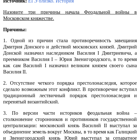
Источник:
ЕГЭ близко. История
Назовите три причины начала Феодальной войны в
Московском княжестве.
Причины:
1. Одной из причин стала противоречивость завещания
Дмитрия Донского и действий московских князей. Дмитрий
Донской назначил наследником Василия
I
Дмитриевича, а
преемником Василия
I
– Юрия Звенигородского, в то время
как сам Василий
I
назначил великим князем своего сына
Василия
II
.
2. Отсутствие четкого порядка престолонаследия, которое
сделало возможным этот конфликт. В противоречие вступил
традиционный лествичный порядок престолонаследия и
перенятый византийский.
3. По версии части историков феодальная война –
столкновение сторонников и противников государственной
централизации: московский князь Василий
II
выступал за
объединение земель вокруг Москвы, в то время как Галицкий
и Звенигородский князь Юрий выступал за сепаратное