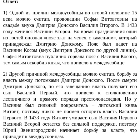
Ответ:
1) Одной из причин междоусобицы во второй половине 15
века можно считать провокации Софьи Витовтовны на
свадьбе внука Дмитрия Донского Василия Второго. В 1433
году женился Василий Второй. Во время празднования один
из гостей опознал «пояс злат на чепех, с камением», который
принадлежал Дмитрию Донскому. Пояс был надет на
Василии Косом (внук Дмитрия Донского по другой линии).
Софья Витовтовна публично сорвала пояс с Василия Косого,
тем самым оскорбив князя, что привело к междоусобице.
2) Другой причиной междоусобицы можно считать борьбу за
власть между потомками Дмитрия Донского. После смерти
Дмитрия Донского, по его завещанию власть получает его
сын Василий Первый, что привело к столкновению
лествичного и прямого порядка престолонаследия. Но у
Василия был сильный покровитель – литовский князь
Витовт, поэтому никто не посмел оспорить власть Василия
Первого. В 1433 году Витовт умирает, сын Василия Первого
Василий Второй остается без сильной поддержки, поэтому
Юрий Звенигородский начинает борьбу за власть, что
приводит к междоусобицам.