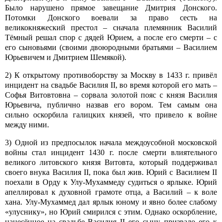
Было нарушено прямое завещание Дмитрия Донского.
Потомки Донского воевали за право сесть на
великокняжеский престол – сначала племянник Василий
Тёмный решал спор с дядей Юрием, а после его смерти – с
его сыновьями (своими двоюродными братьями – Василием
Юрьевичем и Дмитрием Шемякой).
2) К открытому противоборству за Москву в 1433 г. привёл
инцидент на свадьбе Василия II, во время которой его мать –
Софья Витовтовна – сорвала золотой пояс с князя Василия
Юрьевича, публично назвав его вором. Тем самым она
сильно оскорбила галицких князей, что привело к войне
между ними.
3) Одной из предпосылок начала междоусобной московской
войны стал инцидент 1430 г. после смерти влиятельного
великого литовского князя Витовта, который поддерживал
своего внука Василия II, пока был жив. Юрий с Василием II
поехали в Орду к Улу-Мухаммеду судиться о ярлыке. Юрий
апеллировал к духовной грамоте отца, а Василий – к воле
хана. Улу-Мухаммед дал ярлык юному и явно более слабому
«улуснику», но Юрий смирился с этим. Однако оскорбление,
нанесённое на свадьбе Василия II его сыну, призвало его к