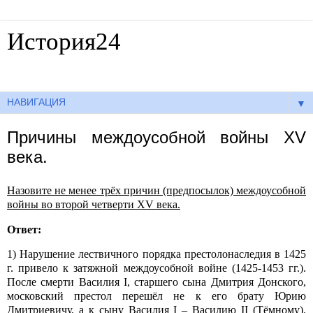
История24
Готовые сочинения по истории
▼
Причины междоусобной войны XV
века.
Назовите не менее трёх причин (предпосылок) междоусобной
войны во второй четверти XV века.
Ответ:
1) Нарушение лествичного порядка престолонаследия в 1425
г. привело к затяжной междоусобной войне (1425-1453 гг.).
После смерти Василия I, старшего сына Дмитрия Донского,
московский престол перешёл не к его брату Юрию
Дмитриевичу, а к сыну Василия I – Василию II (Тёмному).