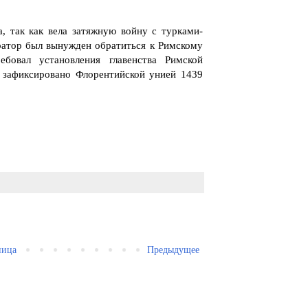
а, так как вела затяжную войну с турками-
ратор был вынужден обратиться к Римскому
овал установления главенства Римской
о зафиксировано Флорентийской унией 1439
ница
Предыдущее