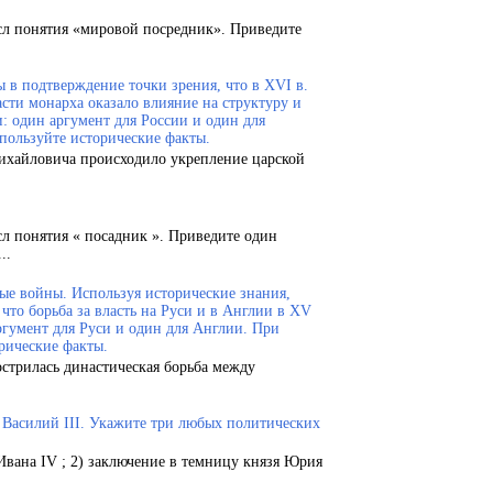
сл понятия «мировой посредник». Приведите
 в подтверждение точки зрения, что в XVI в.
сти монарха оказало влияние на структуру и
и: один аргумент для России и один для
пользуйте исторические факты.
Михайловича происходило укрепление царской
сл понятия « посадник ». Приведите один
..
ые войны. Используя исторические знания,
что борьба за власть на Руси и в Англии в XV
ргумент для Руси и один для Англии. При
рические факты.
острилась династическая борьба между
.
и Василий III. Укажите три любых политических
Ивана IV ; 2) заключение в темницу князя Юрия