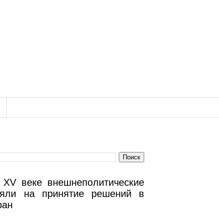
 XV веке внешнеполитические
лияли на принятие решений в
ран