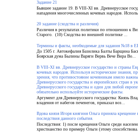
Задание 21
Бывшее задание 19. В VIII-XI вв. Древнерусское гос
нападения многочисленных кочевых народов. Использ
20 задание (сходства и различия)
Различия в результатах политики по отношению к Ви
Старого. (10) Сходства во внешней политике ...
Термины и факты, необходимые для задания №18 в Е
До 1505 г. Автокефалия Базилика Балты Барщина Бас
Боярская дума Былины Варяги Вервь Вече Вира Во...
В VIII-XI вв. Древнерусское государство и страны 
кочевых народов. Используя исторические знания, п
зрения, что противостояние кочевникам имело важн
Древнерусского государства и европейских стран в у
Древнерусского государства и один для любой европ
обязательно используйте исторические факты.
Аргумент для Древнерусского государства: Князь Вла
владения от набегов печенегов, приказал воз...
Вдова князя Игоря княгиня Ольга приняла крещение
последствия данного события.
Последствия: 1) после крещения Ольги среди населен
христианство по примеру Ольги (этому способствова.