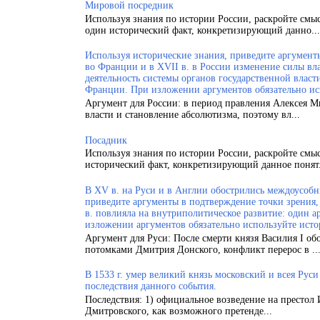
Мировой посредник
Используя знания по истории России, раскройте смы
один исторический факт, конкретизирующий данно...
Используя исторические знания, приведите аргументы
во Франции и в XVII в. в России изменение силы вла
деятельность системы органов государственной власт
Франции. При изложении аргументов обязательно ис
Аргумент для России: в период правления Алексея 
власти и становление абсолютизма, поэтому вл...
Посадник
Используя знания по истории России, раскройте смы
исторический факт, конкретизирующий данное понят.
В XV в. на Руси и в Англии обострились междоусобн
приведите аргументы в подтверждение точки зрения, 
в. повлияла на внутриполитическое развитие: один а
изложении аргументов обязательно используйте исто
Аргумент для Руси: После смерти князя Василия I об
потомками Дмитрия Донского, конфликт перерос в ..
В 1533 г. умер великий князь московский и всея Рус
последствия данного события.
Последствия: 1) официальное возведение на престол 
Дмитровского, как возможного претенде...