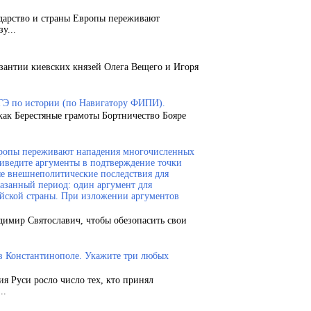
ударство и страны Европы переживают
у...
зантии киевских князей Олега Вещего и Игоря
ГЭ по истории (по Навигатору ФИПИ).
как Берестяные грамоты Бортничество Бояре
Европы переживают нападения многочисленных
риведите аргументы в подтверждение точки
ые внешнеполитические последствия для
казанный период: один аргумент для
ейской страны. При изложении аргументов
димир Святославич, чтобы обезопасить свои
 в Константинополе. Укажите три любых
ия Руси росло число тех, кто принял
..