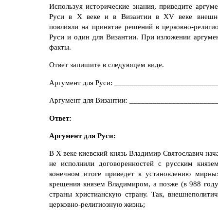
Используя исторические знания, приведите аргуме
Руси в
X
веке и в Византии в
XV
веке внешн
повлияли на принятие решений в церковно-религио
Руси и один для Византии. При изложении аргумен
факты.
Ответ запишите в следующем виде.
Аргумент для Руси: __________________________
Аргумент для Византии: ______________________
Ответ:
Аргумент для Руси:
В
X
веке киевский князь Владимир Святославич нача
не исполнили договоренностей с русским князе
конечном итоге приведет к установлению мирны
крещения князем Владимиром, а позже (в 988 году
страны христианскую страну. Так, внешнеполитич
церковно-религиозную жизнь;