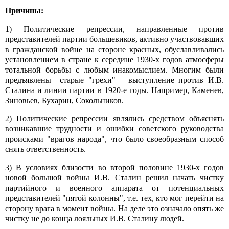
Причины:
1) Политические репрессии, направленные против
представителей партии большевиков, активно участвовавших
в гражданской войне на стороне красных, обуславливались
установлением в стране к середине 1930-х годов атмосферы
тотальной борьбы с любым инакомыслием. Многим были
предъявлены старые "грехи" – выступление против И.В.
Сталина и линии партии в 1920-е годы. Например, Каменев,
Зиновьев, Бухарин, Сокольников.
2) Политические репрессии являлись средством объяснять
возникавшие трудности и ошибки советского руководства
происками "врагов народа", что было своеобразным способ
снять ответственность.
3) В условиях близости во второй половине 1930-х годов
новой большой войны И.В. Сталин решил начать чистку
партийного и военного аппарата от потенциальных
представителей "пятой колонны", т.е. тех, кто мог перейти на
сторону врага в момент войны. На деле это означало опять же
чистку не до конца лояльных И.В. Сталину людей.