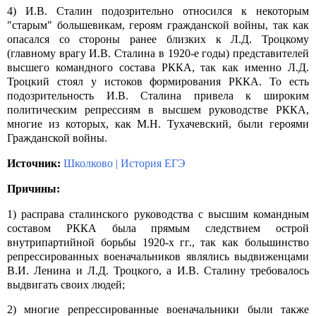
4) И.В. Сталин подозрительно относился к некоторым
"старым" большевикам, героям гражданской войны, так как
опасался со стороны ранее близких к Л.Д. Троцкому
(главному врагу И.В. Сталина в 1920-е годы) представителей
высшего командного состава РККА, так как именно Л.Д.
Троцкий стоял у истоков формирования РККА. То есть
подозрительность И.В. Сталина привела к широким
политическим репрессиям в высшем руководстве РККА,
многие из которых, как М.Н. Тухачевский, были героями
Гражданской войны.
Источник:
Школково | История ЕГЭ
Причины:
1) расправа сталинского руководства с высшим командным
составом РККА была прямым следствием острой
внутрипартийной борьбы 1920-х гг., так как большинство
репрессированных военачальников являлись выдвиженцами
В.И. Ленина и Л.Д. Троцкого, а И.В. Сталину требовалось
выдвигать своих людей;
2) многие репрессированные военачальники были также