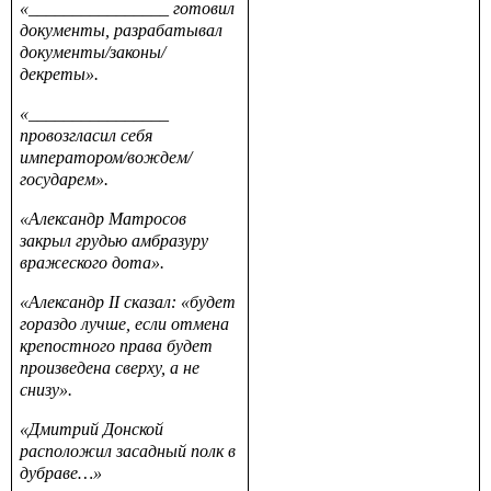
«________________ готовил
документы, разрабатывал
документы/законы/
декреты».
«________________
провозгласил себя
императором/вождем/
государем».
«Александр Матросов
закрыл грудью амбразуру
вражеского дота».
«Александр
II
сказал: «будет
гораздо лучше, если отмена
крепостного права будет
произведена сверху, а не
снизу».
«Дмитрий Донской
расположил засадный полк в
дубраве…»