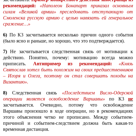
рекомендаций:
«Наполеон Бонапарт приказал основным
силам «Великой армии» преследовать отступающую от
Смоленска русскую армию с целью навязать ей генеральное
сражение…»
6)
По К3 засчитывается несколько причин одного события
(было ясно и раньше, но хорошо, что это подтверждается).
7)
Не засчитывается следственная связь от мотивации к
действию. Понятно, почему: мотивацию всегда можно
приписать.
Антипример из рекомендаций:
«Князь
Святослав хотел быть похожим на своих предшественников
– Игоря и Олега, поэтому он стал совершать походы на
Византию».
8)
Следственная связь
«Последствием Висло-Одерской
операции является освобождение Варшавы»
по К3
не
засчитывается.
Очевидно, потому что освобождение
Варшавы произошло в ходе операции, но в рекомендациях
этого объяснения четко не прописано. Между событием-
причиной и событием-следствием должна быть какая-то
временная дистанция.