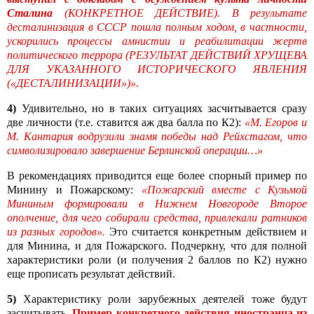
Сталина
(КОНКРЕТНОЕ ДЕЙСТВИЕ). В результате
десталинизация в СССР пошла полным ходом, в частности,
ускорились процессы амнистии и реабилитации жертв
политического террора (РЕЗУЛЬТАТ ДЕЙСТВИЙ ХРУЩЕВА
ДЛЯ УКАЗАННОГО ИСТОРИЧЕСКОГО ЯВЛЕНИЯ
(«ДЕСТАЛИНИЗАЦИИ»)».
4)
Удивительно, но в таких ситуациях засчитывается сразу
две личности (т.е. ставится аж два балла по К2):
«М. Егоров и
М. Кантария водрузили знамя победы над Рейхстагом, что
символизировало завершение Берлинской операции…»
В рекомендациях приводится еще более спорный пример по
Минину и Пожарскому:
«Пожарский вместе с Кузьмой
Мининым формировали в Нижнем Новгороде Второе
ополчение, для чего собирали средства, привлекали ратников
из разных городов».
Это считается конкретным действием и
для Минина, и для Пожарского. Подчеркну, что для полной
характеристики роли (и получения 2 баллов по К2) нужно
еще прописать результат действий.
5)
Характеристику роли зарубежных деятелей тоже будут
засчитывать.
Пример конкретного действия иностранца из