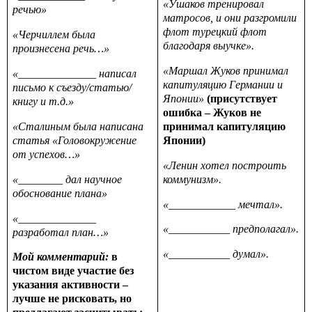
«Ушаков тренировал
речью»
матросов, и они разгромили
флот турецкий флот
«Черчиллем была
благодаря выучке».
произнесена речь…»
«Маршал Жуков принимал
«______________ написал
капитуляцию Германии и
письмо к съезду/статью/
Японии»
(присутствует
книгу и т.д.»
ошибка – Жуков не
«Сталиным была написана
принимал капитуляцию
статья «Головокружение
Японии)
от успехов…»
«Ленин хотел построить
«________ дал научное
коммунизм».
обоснование плана»
«____________ мечтал».
«______________
«___________ предполагал».
разработал план…»
«___________ думал».
Мой комментарий:
в
чистом виде участие без
указания активности –
лучше не рисковать, но