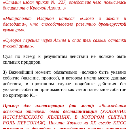
«Сталин издал приказ № 227, вследствие чего повысилась
дисциплина в Красной Армии…»
«Митрополит Иларион написал «Слово о законе и
благодати», что способствовало развитию древнерусской
культуры».
«Суворов перешел через Альпы и спас тем самым остатки
русской армии».
Судя по всему, к результатам действий не должно быть
сильных придирок.
3)
Важнейший момент: обязательно «должно быть указано
событие (явление, процесс), в котором имели место данные
действия, в противном случае подобные действия без
указания события принимаются как самостоятельное событие
по критерию К1».
Пример для иллюстрации (от меня):
«Важнейшим
аспектом оттепели была
десталинизация
(УКАЗАНИЕ
ИСТОРИЧЕСКОГО ЯВЛЕНИЯ, В КОТОРОМ СЫГРАЛ
РОЛЬ ПЕРСОНАЖ). Никита Хрущев на
XX
съезде КПСС
выступил с докладом с осуждением культа личности