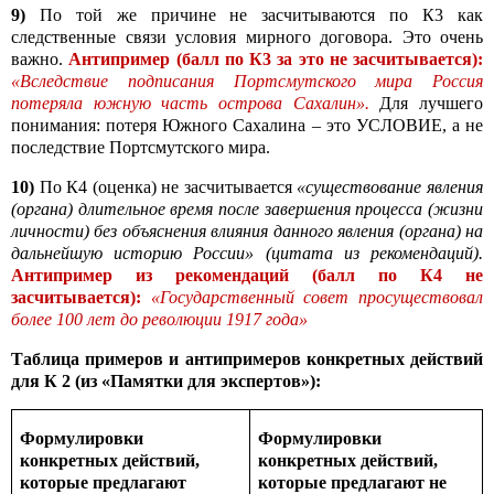
9)
По той же причине не засчитываются по К3 как
следственные связи условия мирного договора. Это очень
важно.
Антипример (балл по К3 за это не засчитывается):
«Вследствие подписания Портсмутского мира Россия
потеряла южную часть острова Сахалин».
Для лучшего
понимания: потеря Южного Сахалина – это УСЛОВИЕ, а не
последствие Портсмутского мира.
10)
По К4 (оценка) не засчитывается
«существование явления
(органа) длительное время после завершения процесса (жизни
личности) без объяснения влияния данного явления (органа) на
дальнейшую историю России» (цитата из рекомендаций).
Антипример из рекомендаций (балл по К4 не
засчитывается):
«Государственный совет просуществовал
более 100 лет до революции 1917 года»
Таблица примеров и антипримеров конкретных действий
для К 2 (из «Памятки для экспертов»):
Формулировки
Формулировки
конкретных действий,
конкретных действий,
которые предлагают
которые предлагают не