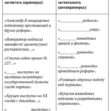
засчитать (примеры):
засчитывать
(антипримеры):
«Александр
II
инициировал
«___________ родился».
подготовку крестьянской и
«_______________умер».
других реформ».
«________ командовал
«Император подписал
армией и флотом».
манифест/ грамоту/указ/
распоряжение…»
«________ руководил
страной».
«Сталин издан приказ №
227…»
«__________ руководил
проведением реформ».
«_____ выступил на
заседании политбюро/
«Румянцев одержал победу
государственной думы/на
над турками».
съезде партии»
«Кутузов командовал
«Хрущев выступил на
XX
войсками и разрабатывал
съезда с докладом…»
стратегию».
«____________ выступил с