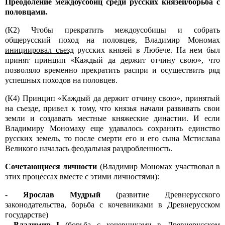
Преодоление междоусобиц среди русских князей/борьба с
половцами.
(К2) Чтобы прекратить междоусобицы и собрать
общерусский поход на половцев, Владимир Мономах
инициировал съезд
русских князей в Любече. На нем был
принят принцип «Каждый да держит отчину свою», что
позволяло временно прекратить распри и осуществить ряд
успешных походов на половцев.
(К4) Принцип «Каждый да держит отчину свою», принятый
на съезде, привел к тому, что князья начали развивать свои
земли и создавать местные княжеские династии. И если
Владимиру Мономаху еще удавалось сохранить единство
русских земель, то после смерти его и его сына Мстислава
Великого началась феодальная раздробленность.
Сочетающиеся личности
(Владимир Мономах участвовал в
этих процессах вместе с этими личностями):
-
Ярослав Мудрый
(развитие Древнерусского
законодательства, борьба с кочевниками в Древнерусском
государстве)
-
Владимир
I
(борьба с кочевниками в Древнерусском