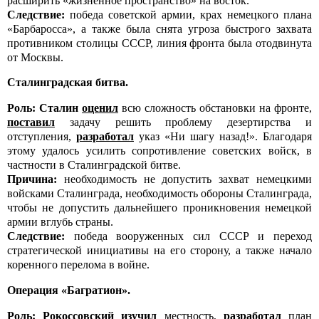
расширить «жизненное пространство» на восток.
Следствие:
победа советской армии, крах немецкого плана
«Барбаросса», а также была снята угроза быстрого захвата
противником столицы СССР, линия фронта была отодвинута
от Москвы.
Сталинградская битва.
Роль:
Сталин
оценил
всю сложность обстановки на фронте,
поставил
задачу решить проблему дезертирства и
отступления,
разработал
указ «Ни шагу назад!». Благодаря
этому удалось усилить сопротивление советских войск, в
частности в Сталинградской битве.
Причина:
необходимость не допустить захват немецкими
войсками Сталинграда, необходимость обороны Сталинграда,
чтобы не допустить дальнейшего проникновения немецкой
армии вглубь страны.
Следствие:
победа вооруженных сил СССР и переход
стратегической инициативы на его сторону, а также начало
коренного перелома в войне.
Операция «Багратион».
Роль: Рокоссовский
изучил
местность,
разработал
план