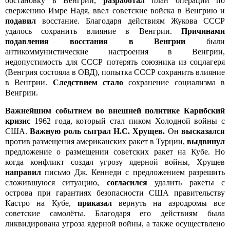
обстановку в Венгрии,
разработал
план операции по
свержению Имре Надя, ввел советские войска в Венгрию и
подавил
восстание. Благодаря действиям Жукова СССР
удалось сохранить влияние в Венгрии.
Причинами
подавления восстания в Венгрии
были
антикоммунистические настроения в Венгрии,
недопустимость для СССР потерять союзника из соцлагеря
(Венгрия состояла в ОВД), попытка СССР сохранить влияние
в Венгрии.
Следствием стало
сохранение социализма в
Венгрии.
Важнейшим событием во внешней политике Карибский
кризис
1962 года, который стал пиком Холодной войны с
США.
Важную роль сыграл Н.С. Хрущев.
Он
высказался
против размещения американских ракет в Турции,
выдвинул
предложение о размещении советских ракет на Кубе. Но
когда конфликт создал угрозу ядерной войны, Хрущев
направил
письмо Дж. Кеннеди с предложением разрешить
сложившуюся ситуацию,
согласился
удалить ракеты с
острова при гарантиях безопасности США правительству
Кастро на Кубе,
приказал
вернуть на аэродромы все
советские самолёты. Благодаря его действиям была
ликвидирована угроза ядерной войны, а также осуществлено