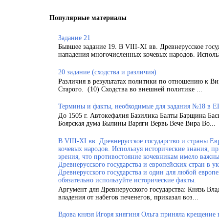
Популярные материалы
Задание 21
Бывшее задание 19. В VIII-XI вв. Древнерусское гос
нападения многочисленных кочевых народов. Использ
20 задание (сходства и различия)
Различия в результатах политики по отношению к Ви
Старого. (10) Сходства во внешней политике ...
Термины и факты, необходимые для задания №18 в Е
До 1505 г. Автокефалия Базилика Балты Барщина Бас
Боярская дума Былины Варяги Вервь Вече Вира Во...
В VIII-XI вв. Древнерусское государство и страны 
кочевых народов. Используя исторические знания, п
зрения, что противостояние кочевникам имело важн
Древнерусского государства и европейских стран в у
Древнерусского государства и один для любой европ
обязательно используйте исторические факты.
Аргумент для Древнерусского государства: Князь Вла
владения от набегов печенегов, приказал воз...
Вдова князя Игоря княгиня Ольга приняла крещение