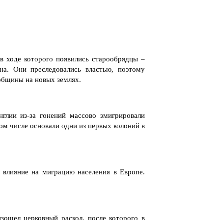
 в ходе которого появились старообрядцы –
на. Они преследовались властью, поэтому
 общины на новых землях.
глии из-за гонений массово эмигрировали
ом числе основали одни из первых колоний в
 влияние на миграцию населения в Европе.
зошел церковный раскол, после которого в