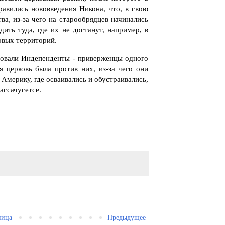
авились нововведения Никона, что, в свою
ва, из-за чего на старообрядцев начинались
ить туда, где их не достанут, например, в
новых территорий.
овали Индепенденты - приверженцы одного
я церковь была против них, из-за чего они
Америку, где осваивались и обустраивались,
ассачусетсе.
ница
Предыдущее