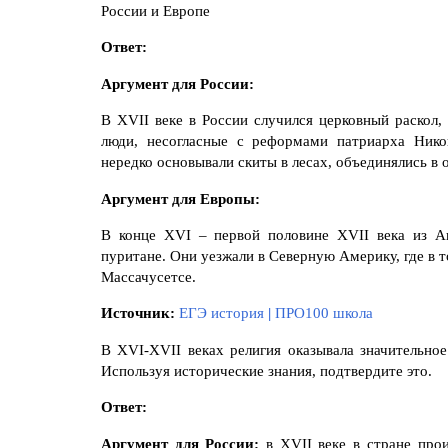
России и Европе
Ответ:
Аргумент для России:
В
XVII
веке в России случился церковный раскол,
люди, несогласные с реформами патриарха Нико
нередко основывали скиты в лесах, объединялись в
Аргумент для Европы:
В конце XVI – первой половине XVII века из Ан
пуритане. Они уезжали в Северную Америку, где в т
Массачусетсе.
Источник:
ЕГЭ история
|
ПРО100 школа
В XVI-XVII веках религия оказывала значительное
Используя исторические знания, подтвердите это.
Ответ:
Аргумент для России:
в XVII веке в стране прои