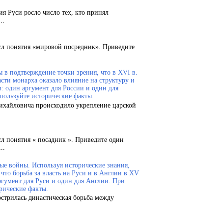
ия Руси росло число тех, кто принял
..
сл понятия «мировой посредник». Приведите
 в подтверждение точки зрения, что в XVI в.
сти монарха оказало влияние на структуру и
и: один аргумент для России и один для
пользуйте исторические факты.
Михайловича происходило укрепление царской
сл понятия « посадник ». Приведите один
..
ые войны. Используя исторические знания,
что борьба за власть на Руси и в Англии в XV
ргумент для Руси и один для Англии. При
рические факты.
острилась династическая борьба между
.