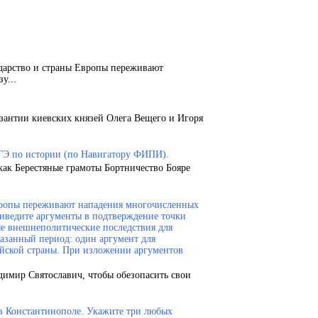
ударство и страны Европы переживают
у...
зантии киевских князей Олега Вещего и Игоря
ГЭ по истории (по Навигатору ФИПИ).
как Берестяные грамоты Бортничество Бояре
Европы переживают нападения многочисленных
риведите аргументы в подтверждение точки
ые внешнеполитические последствия для
казанный период: один аргумент для
ейской страны. При изложении аргументов
димир Святославич, чтобы обезопасить свои
 в Константинополе. Укажите три любых