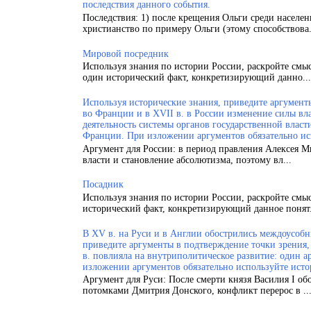
последствия данного события.
Последствия: 1) после крещения Ольги среди населен
христианство по примеру Ольги (этому способствова.
Мировой посредник
Используя знания по истории России, раскройте смы
один исторический факт, конкретизирующий данно...
Используя исторические знания, приведите аргументы
во Франции и в XVII в. в России изменение силы вла
деятельность системы органов государственной власт
Франции. При изложении аргументов обязательно ис
Аргумент для России: в период правления Алексея 
власти и становление абсолютизма, поэтому вл...
Посадник
Используя знания по истории России, раскройте смы
исторический факт, конкретизирующий данное понят.
В XV в. на Руси и в Англии обострились междоусобн
приведите аргументы в подтверждение точки зрения, 
в. повлияла на внутриполитическое развитие: один а
изложении аргументов обязательно используйте исто
Аргумент для Руси: После смерти князя Василия I об
потомками Дмитрия Донского, конфликт перерос в ..