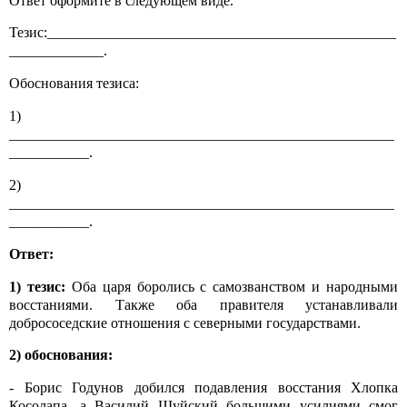
Ответ оформите в следующем виде.
Тезис:________________________________________________
_____________.
Обоснования тезиса:
1)
_____________________________________________________
___________.
2)
_____________________________________________________
___________.
Ответ:
1)
тезис:
Оба царя боролись с самозванством и народными
восстаниями. Также оба правителя устанавливали
добрососедские отношения с северными государствами.
2)
обоснования:
- Борис Годунов добился подавления восстания Хлопка
Косолапа, а Василий Шуйский большими усилиями смог