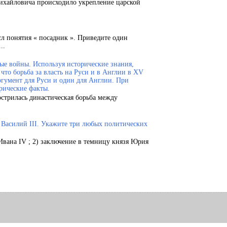
Михайловича происходило укрепление царской
сл понятия « посадник ». Приведите один
..
ые войны. Используя исторические знания,
что борьба за власть на Руси и в Англии в XV
ргумент для Руси и один для Англии. При
рические факты.
острилась династическая борьба между
.
и Василий III. Укажите три любых политических
Ивана IV ; 2) заключение в темницу князя Юрия