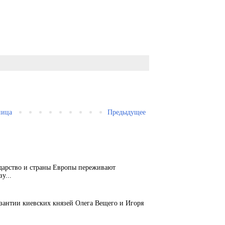
ница
Предыдущее
ударство и страны Европы переживают
у...
зантии киевских князей Олега Вещего и Игоря