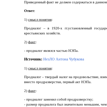
Приведенный факт не должен содержаться в данном
Ответ:
1)
смысл понятия
:
Продналог – в 1920-х гг.установленный госуда
крестьянских хозяйств.
2)
факт
:
- продналог являлся частью НЭПа.
Источник:
НезЛО Антона Чубукова
1)
смысл понятия
:
Продналог – твердый налог на продовольствие, взим
вместо продразверстки, первый акт НЭПа.
2)
факт
:
- продналог заменил собой продразверстку;
- размер продналога был значительно меньшим, чем