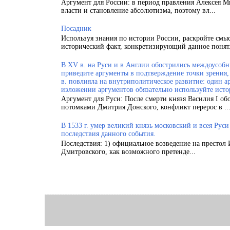
Аргумент для России: в период правления Алексея 
власти и становление абсолютизма, поэтому вл...
Посадник
Используя знания по истории России, раскройте смы
исторический факт, конкретизирующий данное понят.
В XV в. на Руси и в Англии обострились междоусобн
приведите аргументы в подтверждение точки зрения, 
в. повлияла на внутриполитическое развитие: один а
изложении аргументов обязательно используйте исто
Аргумент для Руси: После смерти князя Василия I об
потомками Дмитрия Донского, конфликт перерос в ..
В 1533 г. умер великий князь московский и всея Рус
последствия данного события.
Последствия: 1) официальное возведение на престол 
Дмитровского, как возможного претенде...