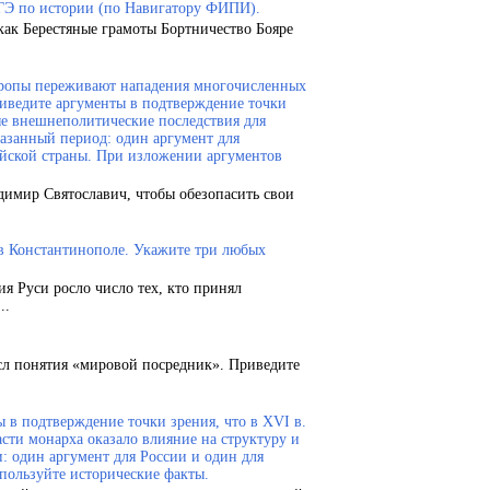
ГЭ по истории (по Навигатору ФИПИ).
как Берестяные грамоты Бортничество Бояре
Европы переживают нападения многочисленных
риведите аргументы в подтверждение точки
ые внешнеполитические последствия для
казанный период: один аргумент для
ейской страны. При изложении аргументов
димир Святославич, чтобы обезопасить свои
 в Константинополе. Укажите три любых
ия Руси росло число тех, кто принял
..
сл понятия «мировой посредник». Приведите
 в подтверждение точки зрения, что в XVI в.
сти монарха оказало влияние на структуру и
и: один аргумент для России и один для
пользуйте исторические факты.