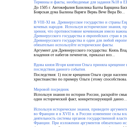
Термины и факты, необходимые для задания №18 в Е
До 1505 г. Автокефалия Базилика Балты Барщина Бас
Боярская дума Былины Варяги Вервь Вече Вира Во...
В VIII-XI вв. Древнерусское государство и страны 
кочевых народов. Используя исторические знания, п
зрения, что противостояние кочевникам имело важн
Древнерусского государства и европейских стран в у
Древнерусского государства и один для любой европ
обязательно используйте исторические факты.
Аргумент для Древнерусского государства: Князь Вла
владения от набегов печенегов, приказал воз...
Вдова князя Игоря княгиня Ольга приняла крещение
последствия данного события.
Последствия: 1) после крещения Ольги среди населен
христианство по примеру Ольги (этому способствова.
Мировой посредник
Используя знания по истории России, раскройте смы
один исторический факт, конкретизирующий данно...
Используя исторические знания, приведите аргументы
во Франции и в XVII в. в России изменение силы вла
деятельность системы органов государственной власт
Франции. При изложении аргументов обязательно ис