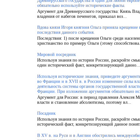
Древнерусского государства и один для любой европ
обязательно используйте исторические факты.
Аргумент для Древнерусского государства: Князь Вла
владения от набегов печенегов, приказал воз...
Вдова князя Игоря княгиня Ольга приняла крещение
последствия данного события.
Последствия: 1) после крещения Ольги среди населен
христианство по примеру Ольги (этому способствова.
Мировой посредник
Используя знания по истории России, раскройте смы
один исторический факт, конкретизирующий данно...
Используя исторические знания, приведите аргументы
во Франции и в XVII в. в России изменение силы вла
деятельность системы органов государственной власт
Франции. При изложении аргументов обязательно ис
Аргумент для России: в период правления Алексея 
власти и становление абсолютизма, поэтому вл...
Посадник
Используя знания по истории России, раскройте смы
исторический факт, конкретизирующий данное понят.
В XV в. на Руси и в Англии обострились междоусобн