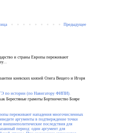
ница
Предыдущее
ударство и страны Европы переживают
у...
зантии киевских князей Олега Вещего и Игоря
ГЭ по истории (по Навигатору ФИПИ).
как Берестяные грамоты Бортничество Бояре
Европы переживают нападения многочисленных
риведите аргументы в подтверждение точки
ые внешнеполитические последствия для
казанный период: один аргумент для