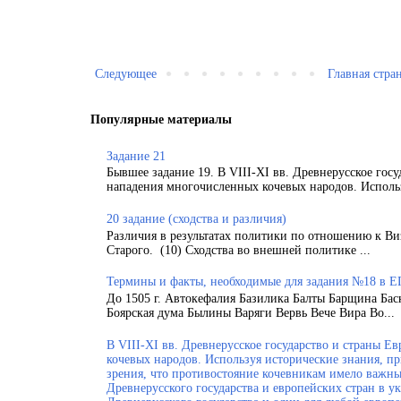
Следующее
Главная стра
Популярные материалы
Задание 21
Бывшее задание 19. В VIII-XI вв. Древнерусское гос
нападения многочисленных кочевых народов. Использ
20 задание (сходства и различия)
Различия в результатах политики по отношению к Ви
Старого. (10) Сходства во внешней политике ...
Термины и факты, необходимые для задания №18 в Е
До 1505 г. Автокефалия Базилика Балты Барщина Бас
Боярская дума Былины Варяги Вервь Вече Вира Во...
В VIII-XI вв. Древнерусское государство и страны 
кочевых народов. Используя исторические знания, п
зрения, что противостояние кочевникам имело важн
Древнерусского государства и европейских стран в у