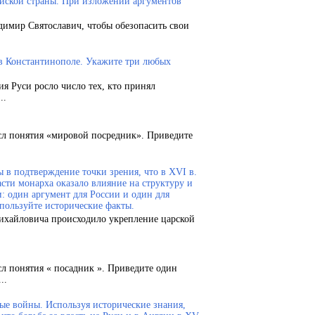
ейской страны. При изложении аргументов
димир Святославич, чтобы обезопасить свои
 в Константинополе. Укажите три любых
ия Руси росло число тех, кто принял
..
сл понятия «мировой посредник». Приведите
 в подтверждение точки зрения, что в XVI в.
сти монарха оказало влияние на структуру и
и: один аргумент для России и один для
пользуйте исторические факты.
Михайловича происходило укрепление царской
сл понятия « посадник ». Приведите один
..
ые войны. Используя исторические знания,