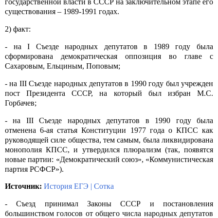
государственной власти в СССР на заключительном этапе его
существования – 1989-1991 годах.
2) факт:
- на
I
Съезде народных депутатов в 1989 году была
сформирована демократическая оппозиция во главе с
Сахаровым, Ельциным, Поповым;
- на
III
Съезде народных депутатов в 1990 году был учрежден
пост Президента СССР, на который был избран М.С.
Горбачев;
- на
III
Съезде народных депутатов в 1990 году была
отменена 6-ая статья Конституции 1977 года о КПСС как
руководящей силе общества, тем самым, была ликвидирована
монополия КПСС, и утвердился плюрализм (так, появятся
новые партии: «Демократический союз», «Коммунистическая
партия РСФСР»).
Источник:
История ЕГЭ | Сотка
- Съезд принимал Законы СССР и постановления
большинством голосов от общего числа народных депутатов