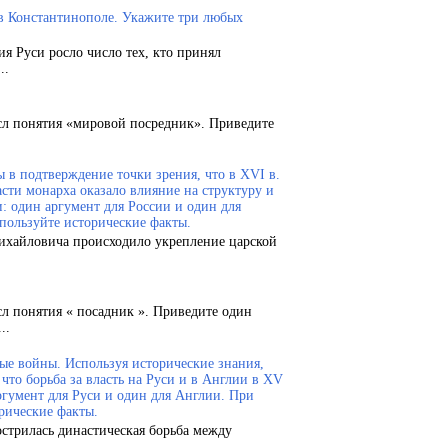
 в Константинополе. Укажите три любых
ия Руси росло число тех, кто принял
..
сл понятия «мировой посредник». Приведите
 в подтверждение точки зрения, что в XVI в.
сти монарха оказало влияние на структуру и
и: один аргумент для России и один для
пользуйте исторические факты.
Михайловича происходило укрепление царской
сл понятия « посадник ». Приведите один
..
ые войны. Используя исторические знания,
что борьба за власть на Руси и в Англии в XV
ргумент для Руси и один для Англии. При
рические факты.
острилась династическая борьба между
.