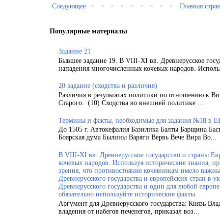
Следующее
Главная стра
Популярные материалы
Задание 21
Бывшее задание 19. В VIII-XI вв. Древнерусское гос
нападения многочисленных кочевых народов. Использ
20 задание (сходства и различия)
Различия в результатах политики по отношению к Ви
Старого. (10) Сходства во внешней политике ...
Термины и факты, необходимые для задания №18 в Е
До 1505 г. Автокефалия Базилика Балты Барщина Бас
Боярская дума Былины Варяги Вервь Вече Вира Во...
В VIII-XI вв. Древнерусское государство и страны 
кочевых народов. Используя исторические знания, п
зрения, что противостояние кочевникам имело важн
Древнерусского государства и европейских стран в у
Древнерусского государства и один для любой европ
обязательно используйте исторические факты.
Аргумент для Древнерусского государства: Князь Вла
владения от набегов печенегов, приказал воз...