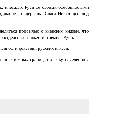
ах и землях Руси со своими особенностями
адимире и церковь Спаса-Нередицы под
делиться прибылью с киевским князем, что
ю отдельных княжеств и земель Руси.
ненности действий русских князей.
нности южных границ и оттоку населения с