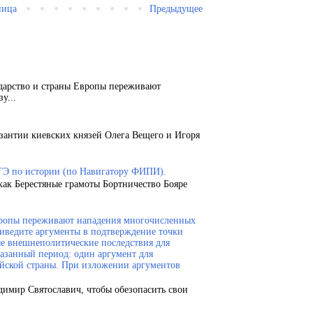
ница
Предыдущее
ударство и страны Европы переживают
у...
зантии киевских князей Олега Вещего и Игоря
ГЭ по истории (по Навигатору ФИПИ).
как Берестяные грамоты Бортничество Бояре
Европы переживают нападения многочисленных
риведите аргументы в подтверждение точки
ые внешнеполитические последствия для
казанный период: один аргумент для
ейской страны. При изложении аргументов
димир Святославич, чтобы обезопасить свои