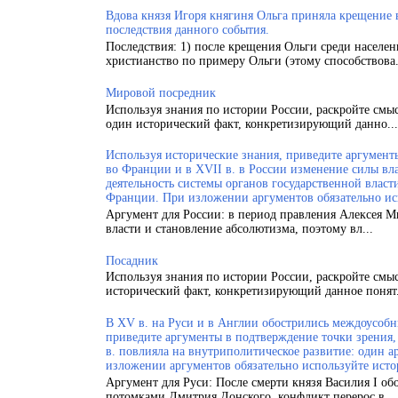
Вдова князя Игоря княгиня Ольга приняла крещение
последствия данного события.
Последствия: 1) после крещения Ольги среди населен
христианство по примеру Ольги (этому способствова.
Мировой посредник
Используя знания по истории России, раскройте смы
один исторический факт, конкретизирующий данно...
Используя исторические знания, приведите аргументы
во Франции и в XVII в. в России изменение силы вла
деятельность системы органов государственной власт
Франции. При изложении аргументов обязательно ис
Аргумент для России: в период правления Алексея 
власти и становление абсолютизма, поэтому вл...
Посадник
Используя знания по истории России, раскройте смы
исторический факт, конкретизирующий данное понят.
В XV в. на Руси и в Англии обострились междоусобн
приведите аргументы в подтверждение точки зрения, 
в. повлияла на внутриполитическое развитие: один а
изложении аргументов обязательно используйте исто
Аргумент для Руси: После смерти князя Василия I об
потомками Дмитрия Донского, конфликт перерос в ..