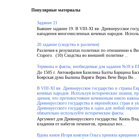
Популярные материалы
Задание 21
Бывшее задание 19. В VIII-XI вв. Древнерусское гос
нападения многочисленных кочевых народов. Использ
20 задание (сходства и различия)
Различия в результатах политики по отношению к Ви
Старого. (10) Сходства во внешней политике ...
Термины и факты, необходимые для задания №18 в Е
До 1505 г. Автокефалия Базилика Балты Барщина Бас
Боярская дума Былины Варяги Вервь Вече Вира Во...
В VIII-XI вв. Древнерусское государство и страны 
кочевых народов. Используя исторические знания, п
зрения, что противостояние кочевникам имело важн
Древнерусского государства и европейских стран в у
Древнерусского государства и один для любой европ
обязательно используйте исторические факты.
Аргумент для Древнерусского государства: Князь Вла
владения от набегов печенегов, приказал воз...
Вдова князя Игоря княгиня Ольга приняла крещение