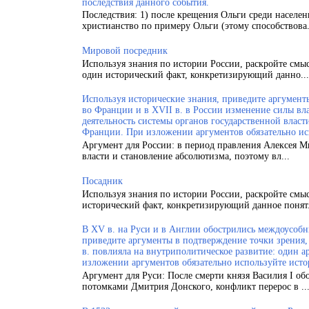
последствия данного события.
Последствия: 1) после крещения Ольги среди населен
христианство по примеру Ольги (этому способствова.
Мировой посредник
Используя знания по истории России, раскройте смы
один исторический факт, конкретизирующий данно...
Используя исторические знания, приведите аргументы
во Франции и в XVII в. в России изменение силы вла
деятельность системы органов государственной власт
Франции. При изложении аргументов обязательно ис
Аргумент для России: в период правления Алексея 
власти и становление абсолютизма, поэтому вл...
Посадник
Используя знания по истории России, раскройте смы
исторический факт, конкретизирующий данное понят.
В XV в. на Руси и в Англии обострились междоусобн
приведите аргументы в подтверждение точки зрения, 
в. повлияла на внутриполитическое развитие: один а
изложении аргументов обязательно используйте исто
Аргумент для Руси: После смерти князя Василия I об
потомками Дмитрия Донского, конфликт перерос в ..