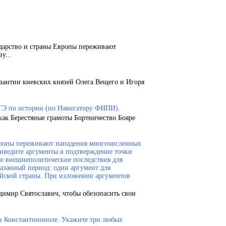
ударство и страны Европы переживают
у...
зантии киевских князей Олега Вещего и Игоря
ГЭ по истории (по Навигатору ФИПИ).
как Берестяные грамоты Бортничество Бояре
Европы переживают нападения многочисленных
риведите аргументы в подтверждение точки
ые внешнеполитические последствия для
казанный период: один аргумент для
ейской страны. При изложении аргументов
димир Святославич, чтобы обезопасить свои
 в Константинополе. Укажите три любых