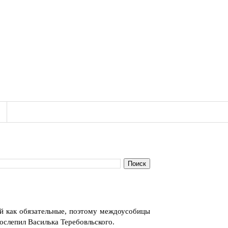
ей как обязательные, поэтому междоусобицы
ослепил Василька Теребовльского.