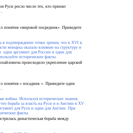
ия Руси росло число тех, кто принял
..
сл понятия «мировой посредник». Приведите
 в подтверждение точки зрения, что в XVI в.
сти монарха оказало влияние на структуру и
и: один аргумент для России и один для
пользуйте исторические факты.
Михайловича происходило укрепление царской
сл понятия « посадник ». Приведите один
..
ые войны. Используя исторические знания,
что борьба за власть на Руси и в Англии в XV
ргумент для Руси и один для Англии. При
рические факты.
острилась династическая борьба между
.