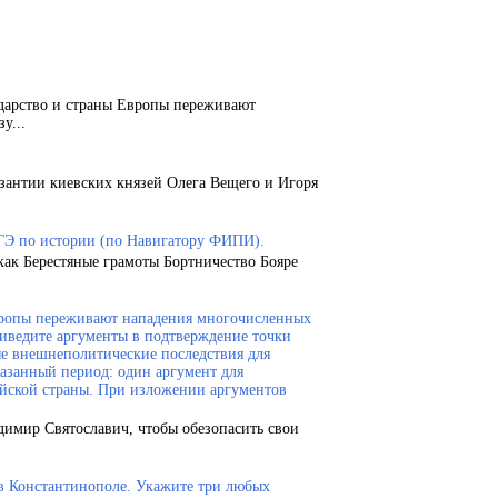
ударство и страны Европы переживают
у...
зантии киевских князей Олега Вещего и Игоря
ГЭ по истории (по Навигатору ФИПИ).
как Берестяные грамоты Бортничество Бояре
Европы переживают нападения многочисленных
риведите аргументы в подтверждение точки
ые внешнеполитические последствия для
казанный период: один аргумент для
ейской страны. При изложении аргументов
димир Святославич, чтобы обезопасить свои
 в Константинополе. Укажите три любых