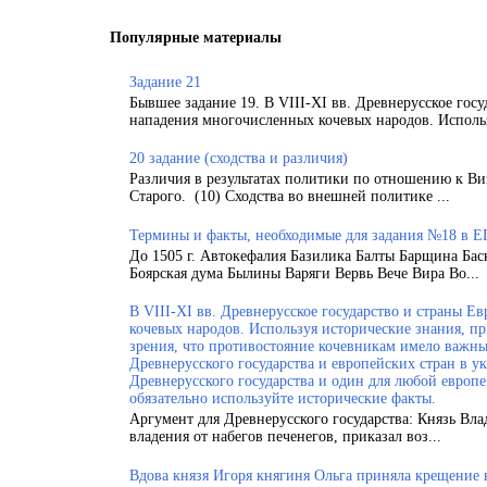
Популярные материалы
Задание 21
Бывшее задание 19. В VIII-XI вв. Древнерусское гос
нападения многочисленных кочевых народов. Использ
20 задание (сходства и различия)
Различия в результатах политики по отношению к Ви
Старого. (10) Сходства во внешней политике ...
Термины и факты, необходимые для задания №18 в Е
До 1505 г. Автокефалия Базилика Балты Барщина Бас
Боярская дума Былины Варяги Вервь Вече Вира Во...
В VIII-XI вв. Древнерусское государство и страны 
кочевых народов. Используя исторические знания, п
зрения, что противостояние кочевникам имело важн
Древнерусского государства и европейских стран в у
Древнерусского государства и один для любой европ
обязательно используйте исторические факты.
Аргумент для Древнерусского государства: Князь Вла
владения от набегов печенегов, приказал воз...
Вдова князя Игоря княгиня Ольга приняла крещение