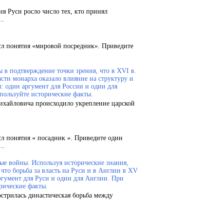
ия Руси росло число тех, кто принял
..
сл понятия «мировой посредник». Приведите
 в подтверждение точки зрения, что в XVI в.
сти монарха оказало влияние на структуру и
и: один аргумент для России и один для
пользуйте исторические факты.
Михайловича происходило укрепление царской
сл понятия « посадник ». Приведите один
..
ые войны. Используя исторические знания,
что борьба за власть на Руси и в Англии в XV
ргумент для Руси и один для Англии. При
рические факты.
острилась династическая борьба между
.