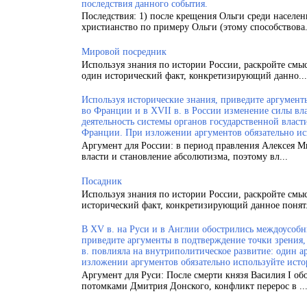
последствия данного события.
Последствия: 1) после крещения Ольги среди населен
христианство по примеру Ольги (этому способствова.
Мировой посредник
Используя знания по истории России, раскройте смы
один исторический факт, конкретизирующий данно...
Используя исторические знания, приведите аргументы
во Франции и в XVII в. в России изменение силы вла
деятельность системы органов государственной власт
Франции. При изложении аргументов обязательно ис
Аргумент для России: в период правления Алексея 
власти и становление абсолютизма, поэтому вл...
Посадник
Используя знания по истории России, раскройте смы
исторический факт, конкретизирующий данное понят.
В XV в. на Руси и в Англии обострились междоусобн
приведите аргументы в подтверждение точки зрения, 
в. повлияла на внутриполитическое развитие: один а
изложении аргументов обязательно используйте исто
Аргумент для Руси: После смерти князя Василия I об
потомками Дмитрия Донского, конфликт перерос в ..