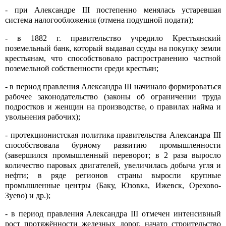
- при Александре III постепенно менялась устаревшая
система налогообложения (отмена подушной подати);
- в 1882 г. правительство учредило Крестьянский
поземельный банк, который выдавал ссуды на покупку земли
крестьянам, что способствовало распространению частной
поземельной собственности среди крестьян;
- в период правления Александра III начинало формироваться
рабочее законодательство (законы об ограничении труда
подростков и женщин на производстве, о правилах найма и
увольнения рабочих);
- протекционистская политика правительства Александра III
способствовала бурному развитию промышленности
(завершился промышленный переворот; в 2 раза выросло
количество паровых двигателей, увеличилась добыча угля и
нефти; в ряде регионов страны выросли крупные
промышленные центры (Баку, Юзовка, Ижевск, Орехово-
Зуево) и др.);
- в период правления Александра III отмечен интенсивный
рост протяжённости железных дорог, начато строительство