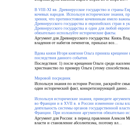
В VIII-XI вв. Древнерусское государство и страны 
кочевых народов. Используя исторические знания, п
зрения, что противостояние кочевникам имело важн
Древнерусского государства и европейских стран в у
Древнерусского государства и один для любой европ
обязательно используйте исторические факты.
Аргумент для Древнерусского государства: Князь Вла
владения от набегов печенегов, приказал воз...
Вдова князя Игоря княгиня Ольга приняла крещение
последствия данного события.
Последствия: 1) после крещения Ольги среди населен
христианство по примеру Ольги (этому способствова.
Мировой посредник
Используя знания по истории России, раскройте смы
один исторический факт, конкретизирующий данно...
Используя исторические знания, приведите аргументы
во Франции и в XVII в. в России изменение силы вла
деятельность системы органов государственной власт
Франции. При изложении аргументов обязательно ис
Аргумент для России: в период правления Алексея 
власти и становление абсолютизма, поэтому вл...