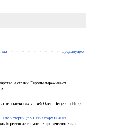
ница
Предыдущее
ударство и страны Европы переживают
у...
зантии киевских князей Олега Вещего и Игоря
ГЭ по истории (по Навигатору ФИПИ).
как Берестяные грамоты Бортничество Бояре