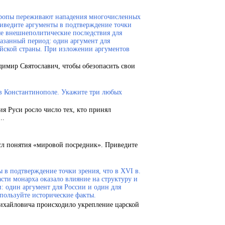
Европы переживают нападения многочисленных
риведите аргументы в подтверждение точки
ые внешнеполитические последствия для
казанный период: один аргумент для
ейской страны. При изложении аргументов
димир Святославич, чтобы обезопасить свои
 в Константинополе. Укажите три любых
ия Руси росло число тех, кто принял
..
сл понятия «мировой посредник». Приведите
 в подтверждение точки зрения, что в XVI в.
сти монарха оказало влияние на структуру и
и: один аргумент для России и один для
пользуйте исторические факты.
Михайловича происходило укрепление царской