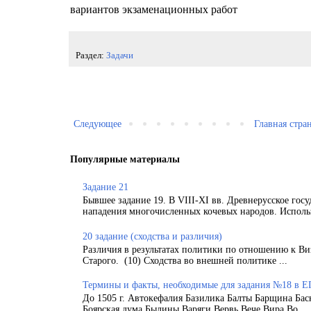
вариантов экзаменационных работ
Раздел:
Задачи
Следующее
Главная стра
Популярные материалы
Задание 21
Бывшее задание 19. В VIII-XI вв. Древнерусское гос
нападения многочисленных кочевых народов. Использ
20 задание (сходства и различия)
Различия в результатах политики по отношению к Ви
Старого. (10) Сходства во внешней политике ...
Термины и факты, необходимые для задания №18 в Е
До 1505 г. Автокефалия Базилика Балты Барщина Бас
Боярская дума Былины Варяги Вервь Вече Вира Во...