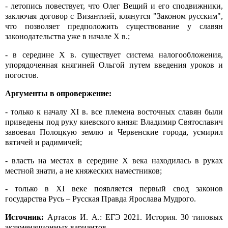
- летопись повествует, что Олег Вещий и его сподвижники,
заключая договор с Византией, клянутся "Законом русским",
что позволяет предположить существование у славян
законодательства уже в начале
X
в.;
- в середине
X
в. существует система налогообложения,
упорядоченная княгиней Ольгой путем введения уроков и
погостов.
Аргументы в опровержение:
- только к началу
XI
в. все племена восточных славян были
приведены под руку киевского князя: Владимир Святославич
завоевал Полоцкую землю и Червенские города, усмирил
вятичей и радимичей;
- власть на местах в середине
X
века находилась в руках
местной знати, а не княжеских наместников;
- только в
XI
веке появляется первый свод законов
государства Русь – Русская Правда Ярослава Мудрого.
Источник:
Артасов И. А.: ЕГЭ 2021. История. 30 типовых
экзаменационных вариантов