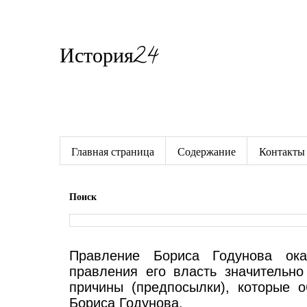
История24
Готовые сочинения по истории
Главная страница
Содержание
Контакты
Поиск
Правление Бориса Годунова ока
правления его власть значительн
причины (предпосылки), которые 
Бориса Годунова.