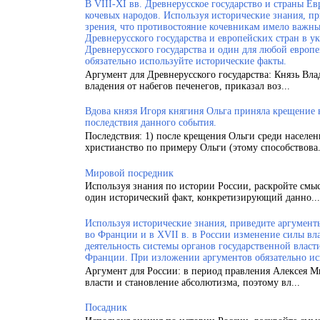
В VIII-XI вв. Древнерусское государство и страны 
кочевых народов. Используя исторические знания, п
зрения, что противостояние кочевникам имело важн
Древнерусского государства и европейских стран в у
Древнерусского государства и один для любой европ
обязательно используйте исторические факты.
Аргумент для Древнерусского государства: Князь Вла
владения от набегов печенегов, приказал воз...
Вдова князя Игоря княгиня Ольга приняла крещение
последствия данного события.
Последствия: 1) после крещения Ольги среди населен
христианство по примеру Ольги (этому способствова.
Мировой посредник
Используя знания по истории России, раскройте смы
один исторический факт, конкретизирующий данно...
Используя исторические знания, приведите аргументы
во Франции и в XVII в. в России изменение силы вла
деятельность системы органов государственной власт
Франции. При изложении аргументов обязательно ис
Аргумент для России: в период правления Алексея 
власти и становление абсолютизма, поэтому вл...
Посадник