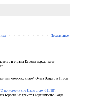
ница
Предыдущее
ударство и страны Европы переживают
у...
зантии киевских князей Олега Вещего и Игоря
ГЭ по истории (по Навигатору ФИПИ).
как Берестяные грамоты Бортничество Бояре