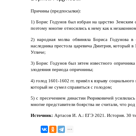
Причины
(предпосылки)
:
1) Борис Годунов был избран на царство Земским с
поэтому многие относились к нему как
к незаконно
2) народная молва обвиняла Бориса Годунова в 
наследника престола царевича Дмитрия, который в 1
Угличе;
3) Борис Годунов был зятем известного опричника
злодеяния периода опричнины;
4) голод 1601-1602 гг. привёл к взрыву социального
который не сумел справиться с голодом;
5) с пресечением династии Рюриковичей усилилась 
многие представители боярства не считали, что ро
Источник:
Артасов И. А.: ЕГЭ 2021. История. 30 