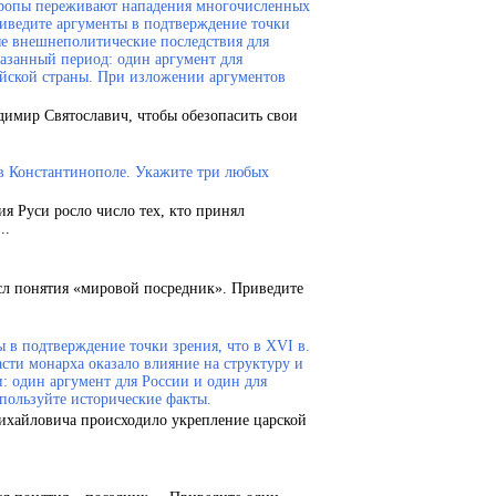
Европы переживают нападения многочисленных
риведите аргументы в подтверждение точки
ые внешнеполитические последствия для
казанный период: один аргумент для
ейской страны. При изложении аргументов
димир Святославич, чтобы обезопасить свои
 в Константинополе. Укажите три любых
ия Руси росло число тех, кто принял
..
сл понятия «мировой посредник». Приведите
 в подтверждение точки зрения, что в XVI в.
сти монарха оказало влияние на структуру и
и: один аргумент для России и один для
пользуйте исторические факты.
Михайловича происходило укрепление царской