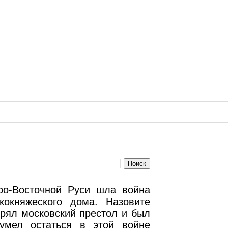
ро-Восточной Руси шла война
кокняжеского дома. Назовите
ерял московский престол и был
умел остаться в этой войне