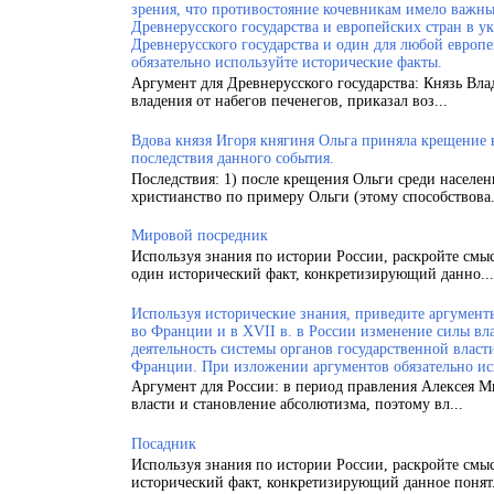
зрения, что противостояние кочевникам имело важн
Древнерусского государства и европейских стран в у
Древнерусского государства и один для любой европ
обязательно используйте исторические факты.
Аргумент для Древнерусского государства: Князь Вла
владения от набегов печенегов, приказал воз...
Вдова князя Игоря княгиня Ольга приняла крещение
последствия данного события.
Последствия: 1) после крещения Ольги среди населен
христианство по примеру Ольги (этому способствова.
Мировой посредник
Используя знания по истории России, раскройте смы
один исторический факт, конкретизирующий данно...
Используя исторические знания, приведите аргументы
во Франции и в XVII в. в России изменение силы вла
деятельность системы органов государственной власт
Франции. При изложении аргументов обязательно ис
Аргумент для России: в период правления Алексея 
власти и становление абсолютизма, поэтому вл...
Посадник
Используя знания по истории России, раскройте смы
исторический факт, конкретизирующий данное понят.