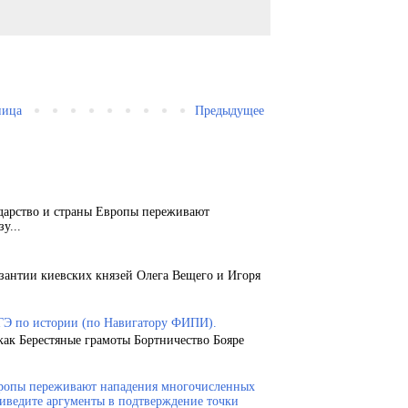
ница
Предыдущее
ударство и страны Европы переживают
у...
зантии киевских князей Олега Вещего и Игоря
ГЭ по истории (по Навигатору ФИПИ).
как Берестяные грамоты Бортничество Бояре
Европы переживают нападения многочисленных
риведите аргументы в подтверждение точки