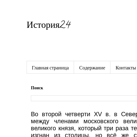
История24
Готовые сочинения по истории
Главная страница
Содержание
Контакты
Поиск
Во второй четверти XV в. в Севе
между членами московского вели
великого князя, который три раза т
изгнан из столицы, но всё же с