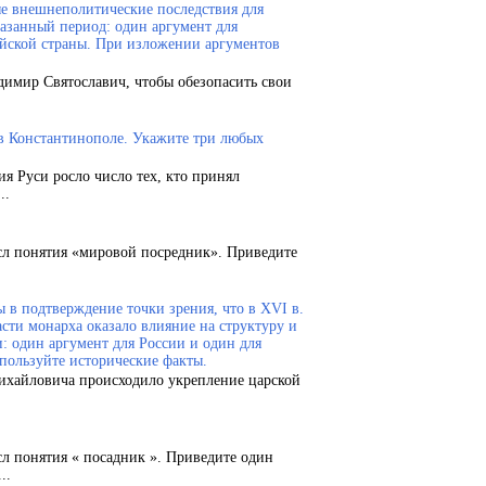
ые внешнеполитические последствия для
казанный период: один аргумент для
ейской страны. При изложении аргументов
димир Святославич, чтобы обезопасить свои
 в Константинополе. Укажите три любых
ия Руси росло число тех, кто принял
..
сл понятия «мировой посредник». Приведите
 в подтверждение точки зрения, что в XVI в.
сти монарха оказало влияние на структуру и
и: один аргумент для России и один для
пользуйте исторические факты.
Михайловича происходило укрепление царской
сл понятия « посадник ». Приведите один
..