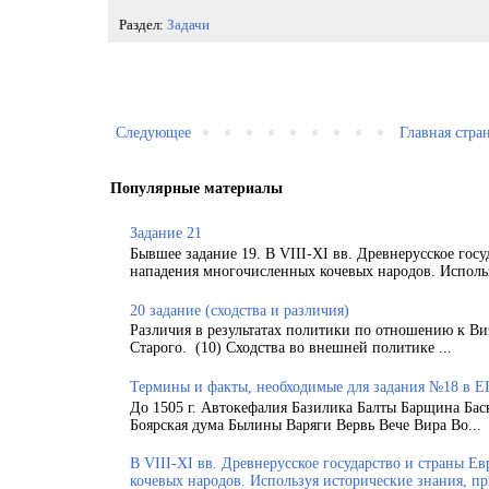
Раздел:
Задачи
Следующее
Главная стра
Популярные материалы
Задание 21
Бывшее задание 19. В VIII-XI вв. Древнерусское гос
нападения многочисленных кочевых народов. Использ
20 задание (сходства и различия)
Различия в результатах политики по отношению к Ви
Старого. (10) Сходства во внешней политике ...
Термины и факты, необходимые для задания №18 в Е
До 1505 г. Автокефалия Базилика Балты Барщина Бас
Боярская дума Былины Варяги Вервь Вече Вира Во...
В VIII-XI вв. Древнерусское государство и страны 
кочевых народов. Используя исторические знания, п