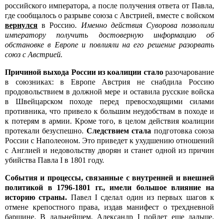
российского императора, а после получения ответа от Павла,
где сообщалось о разрыве союза с Австрией, вместе с войском
вернулся
в Россию.
Именно действия Суворова позволили
императору получить достоверную информацию об
обстановке в Европе и повлияли на его решение разорвать
союз с Австрией.
Причиной выхода России из коалиции стало
разочарование
в союзниках: в Европе Австрия не снабдила Россию
продовольствием в должной мере и оставила русские войска
в Швейцарском походе перед превосходящими силами
противника, что привело к большим неудобствам в походе и
к потерям в армии. Кроме того, в целом действия коалиции
протекали безуспешно.
Следствием стала
подготовка союза
России с Наполеоном. Это приведет к ухудшению отношений
с Англией и недовольству дворян и станет одной из причин
убийства Павла I в 1801 году.
События и процессы, связанные с внутренней и внешней
политикой в 1796-1801 гг., имели большое влияние на
историю страны.
Павел I сделал один из первых шагов к
отмене крепостного права, издав манифест о трехдневной
барщине. В дальнейшем, Александр I пойдет еще дальше,