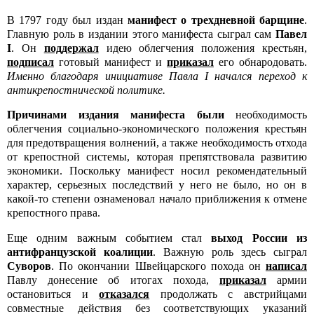
В 1797 году был издан
манифест о трехдневной барщине
.
Главную роль в издании этого манифеста сыграл сам
Павел
I
. Он
поддержал
идею облегчения положения крестьян,
подписал
готовый манифест и
приказал
его обнародовать.
Именно благодаря инициативе Павла I начался переход к
антикрепостнической политике.
Причинами издания манифеста были
необходимость
облегчения социально-экономического положения крестьян
для предотвращения волнений, а также необходимость отхода
от крепостной системы, которая препятствовала развитию
экономики. Поскольку манифест носил рекомендательный
характер, серьезных последствий у него не было, но он в
какой-то степени ознаменовал начало приближения к отмене
крепостного права.
Еще одним важным событием стал
выход России из
антифранцузской коалиции
. Важную роль здесь сыграл
Суворов
. По окончании Швейцарского похода он
написал
Павлу донесение об итогах похода,
приказал
армии
остановиться и
отказался
продолжать с австрийцами
совместные действия без соответствующих указаний