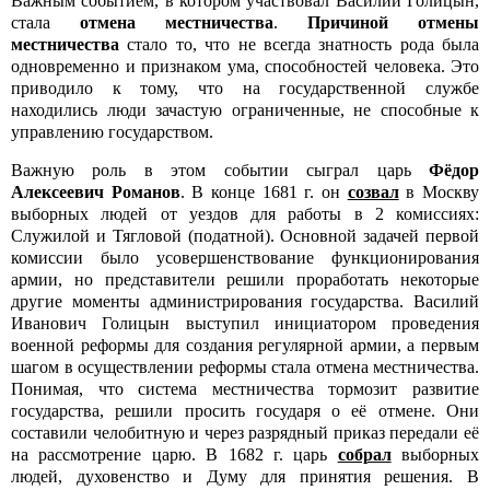
Важным событием, в котором участвовал Василий Голицын,
стала
отмена местничества
.
Причиной отмены
местничества
стало то, что не всегда знатность рода была
одновременно и признаком ума, способностей человека. Это
приводило к тому, что на государственной службе
находились люди зачастую ограниченные, не способные к
управлению государством.
Важную роль в этом событии сыграл царь
Фёдор
Алексеевич Романов
. В конце 1681 г. он
созвал
в Москву
выборных людей от уездов для работы в 2 комиссиях:
Служилой и Тягловой (податной). Основной задачей первой
комиссии было усовершенствование функционирования
армии, но представители решили проработать некоторые
другие моменты администрирования государства. Василий
Иванович Голицын выступил инициатором проведения
военной реформы для создания регулярной армии, а первым
шагом в осуществлении реформы стала отмена местничества.
Понимая, что система местничества тормозит развитие
государства, решили просить государя о её отмене. Они
составили челобитную и через разрядный приказ передали её
на рассмотрение царю. В 1682 г. царь
собрал
выборных
людей, духовенство и Думу для принятия решения. В