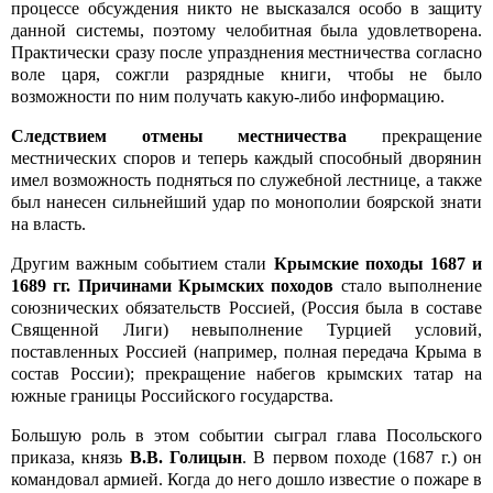
процессе обсуждения никто не высказался особо в защиту
данной системы, поэтому челобитная была удовлетворена.
Практически сразу после упразднения местничества согласно
воле царя, сожгли разрядные книги, чтобы не было
возможности по ним получать какую-либо информацию.
Следствием отмены местничества
прекращение
местнических споров и теперь каждый способный дворянин
имел возможность подняться по служебной лестнице, а также
был нанесен сильнейший удар по монополии боярской знати
на власть.
Другим важным событием стали
Крымские походы 1687 и
1689 гг.
Причинами Крымских походов
стало выполнение
союзнических обязательств Россией, (Россия была в составе
Священной Лиги) невыполнение Турцией условий,
поставленных Россией (например, полная передача Крыма в
состав России); прекращение набегов крымских татар на
южные границы Российского государства.
Большую роль в этом событии сыграл глава Посольского
приказа, князь
В.В. Голицын
. В первом походе (1687 г.) он
командовал армией. Когда до него дошло известие о пожаре в