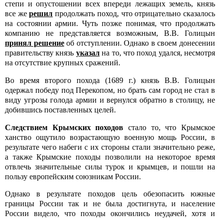
степи и опустошении всех впереди лежащих земель, князь
все же
решил
продолжать поход, что отрицательно сказалось
на состоянии армии. Чуть позже понимая, что продолжать
компанию не представляется возможным, В.В. Голицын
принял решение
об отступлении. Однако в своем донесении
правительству князь
указал
на то, что поход удался, несмотря
на отсутствие крупных сражений.
Во время второго похода (1689 г.) князь В.В. Голицын
одержал победу под Перекопом, но брать сам город не стал в
виду угрозы голода армии и вернулся обратно в столицу, не
добившись поставленных целей.
Следствием Крымских походов
стало то, что Крымское
ханство ощутило возрастающую военную мощь России, в
результате чего набеги с их стороны стали значительно реже,
а также Крымские походы позволили на некоторое время
отвлечь значительные силы турок и крымцев, и пошли на
пользу европейским союзникам России.
Однако в результате походов цель обезопасить южные
границы России так и не была достигнута, и население
России видело, что походы окончились неудачей, хотя и