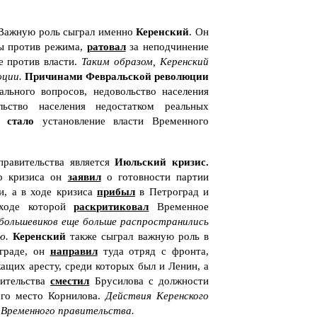
 Важную роль сыграл именно
Керенский
. Он
ы против режима,
ратовал
за неподчинение
е против власти.
Таким образом, Керенский
юции.
Причинами Февральской революции
ального вопросов, недовольство населения
ьство населения недостатком реальных
м стало
установление власти Временного
равительства является
Июльский кризис.
до кризиса он
заявил
о готовности партии
и, а в ходе кризиса
прибыл
в Петроград и
ходе которой
раскритиковал
Временное
большевиков еще больше распространились
ю.
Керенский
также сыграл важную роль в
ограде, он
направил
туда отряд с фронта,
ащих аресту, среди которых был и Ленин, а
вительства
сместил
Брусилова с должности
го место Корнилова.
Действия Керенского
 Временного правительства.