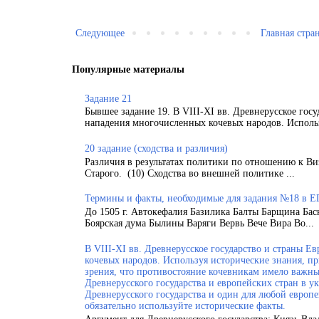
Следующее
Главная стра
Популярные материалы
Задание 21
Бывшее задание 19. В VIII-XI вв. Древнерусское гос
нападения многочисленных кочевых народов. Использ
20 задание (сходства и различия)
Различия в результатах политики по отношению к Ви
Старого. (10) Сходства во внешней политике ...
Термины и факты, необходимые для задания №18 в Е
До 1505 г. Автокефалия Базилика Балты Барщина Бас
Боярская дума Былины Варяги Вервь Вече Вира Во...
В VIII-XI вв. Древнерусское государство и страны 
кочевых народов. Используя исторические знания, п
зрения, что противостояние кочевникам имело важн
Древнерусского государства и европейских стран в у
Древнерусского государства и один для любой европ
обязательно используйте исторические факты.