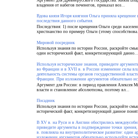
Аргумент для Древнерусского государства: Князь Вла
владения от набегов печенегов, приказал воз...
Вдова князя Игоря княгиня Ольга приняла крещение
последствия данного события.
Последствия: 1) после крещения Ольги среди населен
христианство по примеру Ольги (этому способствова.
Мировой посредник
Используя знания по истории России, раскройте смы
один исторический факт, конкретизирующий данно...
Используя исторические знания, приведите аргументы
во Франции и в XVII в. в России изменение силы вла
деятельность системы органов государственной власт
Франции. При изложении аргументов обязательно ис
Аргумент для России: в период правления Алексея 
власти и становление абсолютизма, поэтому вл...
Посадник
Используя знания по истории России, раскройте смы
исторический факт, конкретизирующий данное понят.
В XV в. на Руси и в Англии обострились междоусобн
приведите аргументы в подтверждение точки зрения, 
в. повлияла на внутриполитическое развитие: один а
изложении аргументов обязательно используйте исто