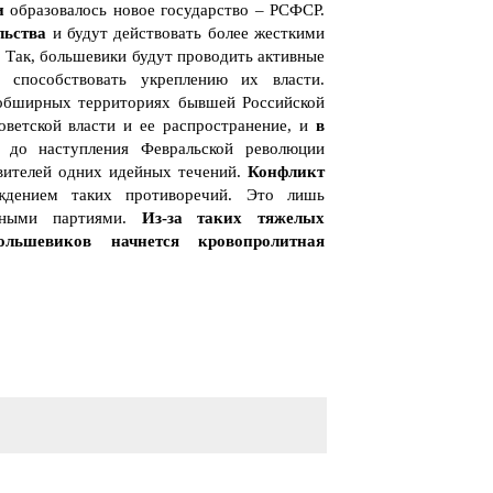
ии
образовалось новое государство – РСФСР.
льства
и будут действовать более жесткими
 Так, большевики будут проводить активные
 способствовать укреплению их власти.
 обширных территориях бывшей Российской
оветской власти и ее распространение, и
в
до наступления Февральской революции
вителей одних идейных течений.
Конфликт
ждением таких противоречий. Это лишь
ожными партиями.
Из-за таких тяжелых
льшевиков начнется кровопролитная