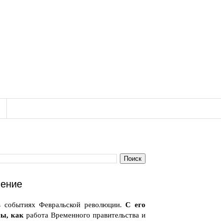
нение
в событиях Февральской революции.
С его
сы, как
работа Временного правительства и