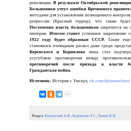
революции.
В результате Октябрьской революц
Большевики учтут ошибки Временного правите
методами для установления полноценного контроля.
репрессии (Красный террор), что также будет
Постепенно власть большевиков
закрепится на
империи.
Итогом станет
успешное закрепление с
1922 году будет образован СССР.
Также еще 
становился очевидным раскол даже среди предста
Керенского и Корнилова
лишь стал подтвер
усугубляло противоречия между противопол
противоречий после прихода к власти бо
Гражданская война.
Источник:
История с Умскул,
vk.com/alyaumschool
Раздел:
Керенский А.Ф.
,
Корнилов Л.Г.
,
Ленин В.И.