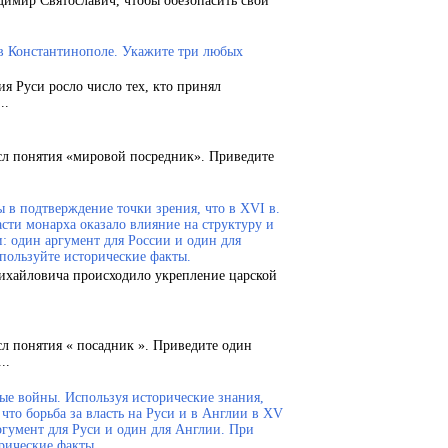
димир Святославич, чтобы обезопасить свои
 в Константинополе. Укажите три любых
ия Руси росло число тех, кто принял
..
сл понятия «мировой посредник». Приведите
 в подтверждение точки зрения, что в XVI в.
сти монарха оказало влияние на структуру и
и: один аргумент для России и один для
пользуйте исторические факты.
Михайловича происходило укрепление царской
сл понятия « посадник ». Приведите один
..
ые войны. Используя исторические знания,
что борьба за власть на Руси и в Англии в XV
ргумент для Руси и один для Англии. При
рические факты.