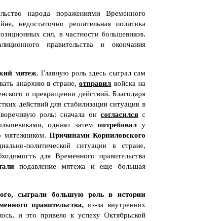
ольство народа поражениями Временного
йне, недостаточно решительная политика
позиционных сил, в частности большевиков
.
иционного правительства и окончания
кий мятеж
. Главную роль здесь сыграл сам
вать анархию в стране,
отправил
войска на
нского о прекращении действий. Благодаря
тких действий для стабилизации ситуации в
воречивую роль: сначала он
согласился
с
ольшевиками, однако затем
потребовал
у
 мятежником.
Причинами Корниловского
иально-политической ситуации в стране,
бходимость для Временного правительства
стали
подавление мятежа и еще большая
кого, сыграли большую роль в истории
менного правительства,
из-за внутренних
лось, и это привело к успеху Октябрьской