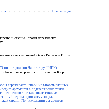
ница
Предыдущее
ударство и страны Европы переживают
у...
зантии киевских князей Олега Вещего и Игоря
ГЭ по истории (по Навигатору ФИПИ).
как Берестяные грамоты Бортничество Бояре
Европы переживают нападения многочисленных
риведите аргументы в подтверждение точки
ые внешнеполитические последствия для
казанный период: один аргумент для
ейской страны. При изложении аргументов