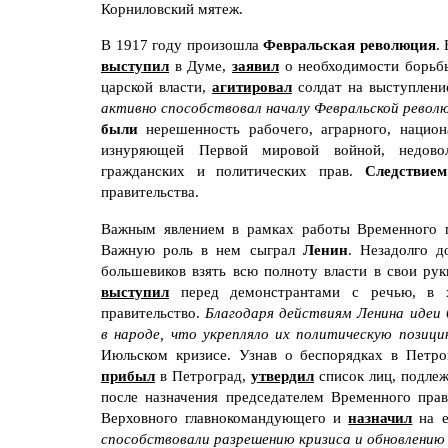
Корниловский мятеж.
В 1917 году произошла
Февральская революция
.
выступил
в Думе,
заявил
о необходимости борьб
царской власти,
агитировал
солдат на выступлени
активно способствовал началу Февральской револ
были
нерешенность рабочего, аграрного, национ
изнуряющей Первой мировой войной, недовол
гражданских и политических прав.
Следствие
правительства.
Важным явлением в рамках работы Временного п
Важную роль в нем сыграл
Ленин
. Незадолго 
большевиков взять всю полноту власти в свои рук
выступил
перед демонстрантами с речью, в 
правительство.
Благодаря действиям Ленина идеи 
в народе, что укрепляло их политическую позици
Июльском кризисе. Узнав о беспорядках в Петр
прибыл
в Петроград,
утвердил
список лиц, подлеж
после назначения председателем Временного пра
Верховного главнокомандующего и
назначил
на е
способствовали разрешению кризиса и обновлению