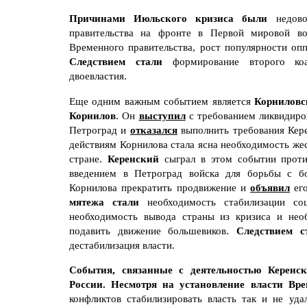
Причинами Июльского кризиса были
недов
правительства на фронте в Первой мировой во
Временного правительства, рост популярности оп
Следствием стали
формирование второго коал
двоевластия.
Еще одним важным событием является
Корниловс
Корнилов
. Он
выступил
с требованием ликвидиро
Петроград и
отказался
выполнить требования Кере
действиям Корнилова стала ясна необходимость жес
стране.
Керенский
сыграл в этом событии проти
введением в Петроград войска для борьбы с б
Корнилова прекратить продвижение и
объявил
его
мятежа стали
необходимость стабилизации соц
необходимость вывода страны из кризиса и нео
подавить движение большевиков.
Следствием 
дестабилизация власти.
События, связанные с деятельностью Керенс
России. Несмотря на установление власти Вре
конфликтов стабилизировать власть так и не уда