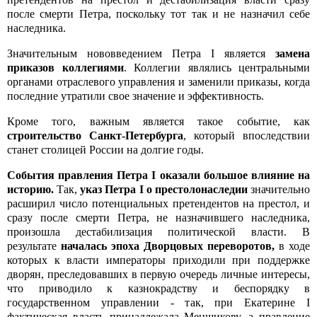
после смерти Петра, поскольку тот так и не назначил себе
наследника.
Значительным нововведением Петра I является
замена
приказов коллегиями
. Коллегии являлись центральными
органами отраслевого управления и заменили приказы, когда
последние утратили свое значение и эффективность.
Кроме того, важным является такое событие, как
строительство Санкт-Петербурга
, который впоследствии
станет столицей России на долгие годы.
События правления Петра I оказали большое влияние на
историю.
Так,
указ Петра I о престолонаследии
значительно
расширил число потенциальных претендентов на престол, и
сразу после смерти Петра, не назначившего наследника,
произошла дестабилизация политической власти. В
результате
началась эпоха Дворцовых переворотов,
в ходе
которых к власти императоры приходили при поддержке
дворян, преследовавшиx в первую очередь личные интересы,
что приводило к казнокрадству и беспорядку в
государственном управлении - так, при Екатерине I
фактическая власть принадлежала Меншикову, а правление