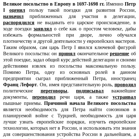
Великое посольство в Европу в 1697-1698 гг.
Именно
Петр
I
оценил
пользу такой поездки для развития России,
назначил
приближенных для участия в делегации,
распорядился
не выдавать его царское происхождение, в
ходе поездки
заявлял
о себе как о простом человеке, дабы
избежать формальностей при дворе, лично обучался
плотничеству и другой деятельности у европейских мастеров.
Таким образом, сам царь Петр I явился ключевой фигурой
Великого посольства: он
принял
окончательное
решение
об
этой поездке, задал общий курс действий делегации и своими
действиями извлек из посольства максимальную пользу.
Помимо Петра, одну из основных ролей в данном
предприятии сыграл приближенный Петра, иностранец
Франц Лефорт
. Он, имея представительную роль,
проводил
политические
переговоры
,
подписывал
важнейшие
документы,
переводил
речи царя, а также
устраивал
пышные приемы.
Причиной начала Великого посольства
является необходимость для Петра найти союзников в
планируемой войне с Турцией, необходимость для царя
лучше узнать европейские порядки, изучить европейские
технологии, которых нет в России, и использовать эти знания
для совершенствования устройства России в дальнейшем, а