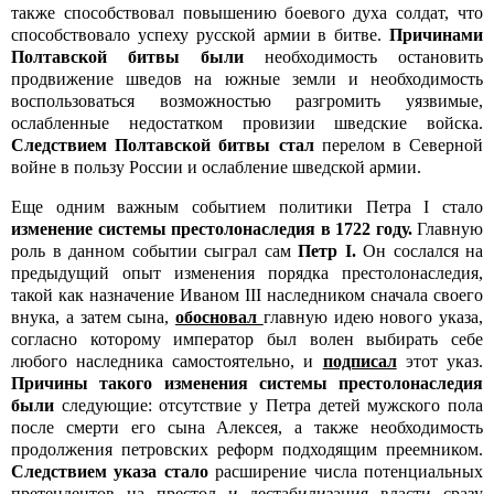
также способствовал повышению боевого духа солдат, что
способствовало успеху русской армии в битве.
Причинами
Полтавской битвы были
необходимость остановить
продвижение шведов на южные земли и необходимость
воспользоваться возможностью разгромить уязвимые,
ослабленные недостатком провизии шведские войска.
Следствием Полтавской битвы стал
перелом в Северной
войне в пользу России и ослабление шведской армии.
Еще одним важным событием политики Петра I стало
изменение системы престолонаследия в 1722 году.
Главную
роль в данном событии сыграл сам
Петр I.
Он сослался на
предыдущий опыт изменения порядка престолонаследия,
такой как назначение Иваном III наследником сначала своего
внука, а затем сына,
обосновал
главную идею нового указа,
согласно которому император был волен выбирать себе
любого наследника самостоятельно, и
подписал
этот указ.
Причины такого изменения системы престолонаследия
были
следующие: отсутствие у Петра детей мужского пола
после смерти его сына Алексея, а также необходимость
продолжения петровских реформ подходящим преемником.
Следствием указа стало
расширение числа потенциальных
претендентов на престол и дестабилизация власти сразу