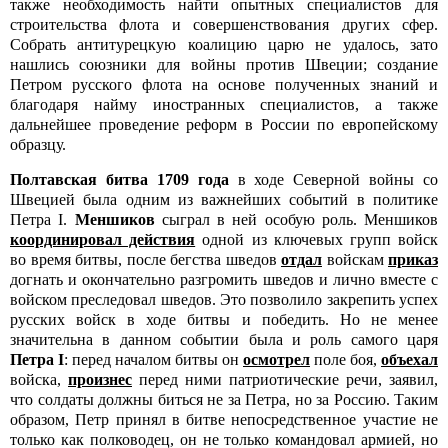
также необходимость найти опытных специалистов для
строительства флота и совершенствования других сфер.
Собрать антитурецкую коалицию царю не удалось, зато
нашлись союзники для войны против Швеции; создание
Петром русского флота на основе полученных знаний и
благодаря найму иностранных специалистов, а также
дальнейшее проведение реформ в России по европейскому
образцу.
Полтавская битва 1709 года
в ходе Северной войны со
Швецией была одним из важнейших событий в политике
Петра I.
Меншиков
сыграл в ней особую роль. Меншиков
координировал действия
одной из ключевых групп войск
во время битвы, после бегства шведов
отдал
войскам
приказ
догнать и окончательно разгромить шведов и лично вместе с
войском преследовал шведов. Это позволило закрепить успех
русских войск в ходе битвы и победить. Но не менее
значительна в данном событии была и роль самого царя
Петра I
: перед началом битвы он
осмотрел
поле боя,
объехал
войска,
произнес
перед ними патриотические речи, заявил,
что солдаты должны биться не за Петра, но за Россию. Таким
образом, Петр принял в битве непосредственное участие не
только как полководец, он не только командовал армией, но