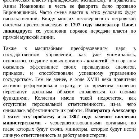
Анны Иоанновны в честь ее фаворита было прозвано
Бироновщиной. Часто смена власти в этих условиях будет
насильственной. Ввиду многих несовершенств петровской
системы престолонаследия
в 1797 году император Павел
ликвидирует ее
, установив порядок передачи власти по
прямой мужской линии.
Также к масштабным преобразованиям царя в
государственном управлении, как уже упоминалось,
относилось создание новых органов -
коллегий
. Эти органы
оказались эффективнее своих предыдущих аналогов,
приказов, и способствовали успешному управлению
государством. Тем не менее, в ходе XVIII века правители
активно реформировали страну, и со временем коллегии
перестанут должным образом справляться со своими
функциями. Коллегии имели такой недостаток, как
отсутствие персональной ответственности, из-за чего
снижалась эффективность их работы.
Император Александр
I учтет эту проблему и в 1802 году заменит коллегии
министерствами
- усовершенствованными органами, во
главе которых будут стоять министры, которые будут нести
личную ответственность за работу министерств.