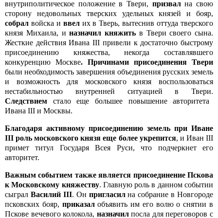
внутриполитическое положение в Твери,
призвал
на свою
сторону недовольных тверских удельных князей и бояр,
собрал
войска и
ввел
их в Тверь, вытеснив оттуда тверского
князя Михаила, и
назначил княжить
в Твери своего сына.
Жесткие действия Ивана III привели к достаточно быстрому
присоединению княжества, некогда составлявшего
конкуренцию Москве
. Причинами присоединения Твери
были необходимость завершения объединения русских земель
и возможность для московского князя воспользоваться
нестабильностью внутренней ситуацией в Твери.
Следствием
стало еще большее повышение авторитета
Ивана III и Москвы.
Благодаря активному присоединению земель при Иване
III роль московского князя еще более укрепится
, и Иван III
примет титул Государя Всея Руси, что подчеркнет его
авторитет.
Важным событием также является присоединение Пскова
к Московскому княжеству
. Главную роль в данном событии
сыграл
Василий III
. Он
пригласил
на собрание в Новгороде
псковских бояр,
приказал
объявить им его волю о снятии в
Пскове вечевого колокола,
назначил
посла для переговоров с