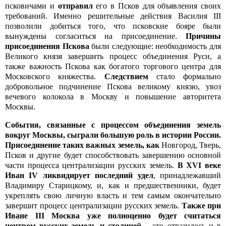
псковичами и
отправил
его в Псков для объявления своих
требований. Именно решительные действия Василия III
позволили добиться того, что псковские бояре были
вынуждены согласиться на присоединение.
Причины
присоединения Пскова
были следующие: необходимость для
Великого князя завершить процесс объединения Руси, а
также важность Пскова как богатого торгового центра для
Московского княжества.
Следствием
стало формально
добровольное подчинение Пскова великому князю, увоз
вечевого колокола в Москву и повышение авторитета
Москвы.
События, связанные с процессом объединения земель
вокруг Москвы, сыграли большую роль в истории России.
Присоединение таких важных земель, как
Новгород, Тверь,
Псков и другие будет способствовать завершению основной
части процесса централизации русских земель.
В XV
I
веке
Иван IV ликвидирует последний удел
, принадлежавший
Владимиру Старицкому, и, как и предшественники, будет
укреплять свою личную власть и тем самым окончательно
завершит процесс централизации русских земель.
Также при
Иване III Москва уже полноценно будет считаться
центром русских земель и столицей
– это отразилось и в