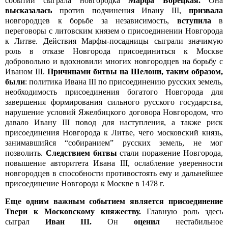
событии сыграла новгородка
Марфа Борецкая.
Она
высказалась
против подчинения Ивану III,
призвала
новгородцев к борьбе за независимость,
вступила
в
переговоры с литовским князем о присоединении Новгорода
к Литве. Действия Марфы-посадницы сыграли значимую
роль в отказе Новгорода присоединиться к Москве
добровольно и вдохновили многих новгородцев на борьбу с
Иваном III.
Причинами битвы на Шелони, таким образом,
были
: политика Ивана III по присоединению русских земель,
необходимость присоединения богатого Новгорода для
завершения формирования сильного русского государства,
нарушение условий Яжелбицкого договора Новгородом, что
давало Ивану III повод для наступления, а также риск
присоединения Новгорода к Литве, чего московский князь,
занимавшийся “собиранием” русских земель, не мог
позволить.
Следствием битвы
стали поражение Новгорода,
повышение авторитета Ивана III, ослабление уверенности
новгородцев в способности противостоять ему и дальнейшее
присоединение Новгорода к Москве в 1478 г.
Еще одним важным событием является присоединение
Твери к Московскому княжеству.
Главную роль здесь
сыграл
Иван III.
Он
оценил
нестабильное