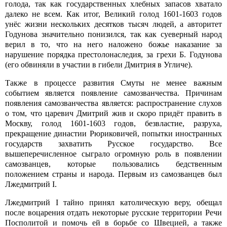
голода, так как государственных хлебных запасов хватало
далеко не всем. Как итог, Великий голод 1601-1603 годов
унёс жизни нескольких десятков тысяч людей, а авторитет
Годунова значительно понизился, так как суеверный народ
верил в то, что на него наложено божье наказание за
нарушение порядка престолонаследия, за грехи Б. Годунова
(его обвиняли в участии в гибели Дмитрия в Угличе).
Также в процессе развития Смуты не менее важным
событием является появление самозванчества. Причинам
появления самозванчества является: распространение слухов
о том, что царевич Дмитрий жив и скоро придёт править в
Москву, голод 1601-1603 годов, безвластие, разруха,
прекращение династии Рюриковичей, попытки иностранных
государств захватить Русское государство. Все
вышеперечисленное сыграло огромную роль в появлении
самозванцев, которые пользовались бедственным
положением страны и народа. Первым из самозванцев был
Лжедмитрий I.
Лжедмитрий I тайно принял католическую веру, обещал
после воцарения отдать некоторые русские территории Речи
Посполитой и помочь ей в борьбе со Швецией, а также