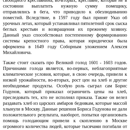
свободного крестьянина, во-вторых, крестьяне, которые не в
состоянии выплатить нужную сумму помещику,
отправлялись в бега, что приводило к обезлюдиванию
поместий. Вследствие, в 1597 году был принят Указ об
урочных летах, который устанавливал пятилетний срок сыска
беглых крестьян и возвращения их прежнему хозяину.
Данный указ способствовал постепенному формированию
системы крепостного права, которая юридически была
оформлена в 1649 году Соборным уложением Алексея
Михайловича.
Также стоит сказать про Великий голод 1601 - 1603 годов.
Причинами голода является, во-первых, неблагоприятные
климатические условия, которые, в свою очередь, привели к
низкой урожайности, во-вторых, рост цен на хлеб и другие
необходимые продукты. Особую роль сыграл сам Борис
Годунов, который приказал ограничить цены на хлеб,
преследовать тех, кто не исполнял приказа. Также он велел
раздавать хлеб из царских амбаров беднякам, которые массой
хлынули в Москву. Данные решения Бориса Годунова не дали
положительного результата, наоборот, попытки организовать
помощь голодающим привели к скоплению в Москве
огромного количества людей, которые тысячами погибали от