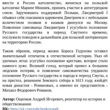
ввести в России католичество, жениться на польской
католичке Марине Мнишек, принять участие в антитурецком
союзе. Заручившись поддержкой Польши, Лжедмитрий I
объявил себя спасшимся царевичем Дмитрием и с небольшим
количеством поляков и казаков двинулся на Москву.
Появление самозванца Лжедмитрия I усугубило положение
Русского государства в период Смутного времени,
послужило поводом в дальнейшем для польской интервенции
на территорию России.
Таким образом, период жизни Бориса Годунова оставил
значительный отпечаток в отечественной истории. Указ об
урочных летах усугубил положение крестьян, которое стало
намного хуже. Великий голод, который привел к большим
людским потерям, и появление самозванчества ухудшило
положение Русского государства и народа в период Смуты, а
на престол, решением Земского собора в 1613 году, взойдёт
новая династия - Романовых, а именно их представитель -
Михаил Федорович Романов.
Автор:
Ощепков Андрей Игоревич, репетитор по истории и
обществознанию
ВК:
https://vk.com/oshchepkovandr