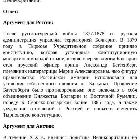
Великобритании.
Ответ:
Аргумент для России:
После русско-турецкой войны 1877-1878 гг. русская
администрация управляла территорией Болгарии. В 1879
году в Тырнове Учредительное собрание приняло
конституцию, которая установила конституционную
монархию в молодой стране, в свою очередь князем Болгарии
стал прусский офицер принц Александр Баттенберг,
племянник императрицы Марии Александровны, чью фигуру
правительство Российской империи использовало для
усиления собственного влияния на Балканах. Правление
Баттенберга было противоречивым: оно включало в себя
объединение Княжества Болгарии и Восточной Румелии,
победу в Сербско-болгарской войне 1885 года, а также
ухудшение отношений с Россией и попытки изменить
Тырновскую конституцию.
Аргумент для Англии:
В течение
XIX
в. внешняя политика Великобритании на