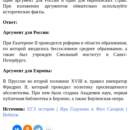
один аргумент для России и один для европейских стран.
При изложении аргументов обязательно используйте
исторические факты.
Ответ:
Аргумент для России:
При Екатерине
II
проводится реформа в области образования,
по которой вводилось бессословное среднее образование, а
также был учрежден Смольный институт в Санкт-
Петербурге.
Аргумент для Европы:
В Пруссии во второй половине
XVIII
в. правил император
Фридрих
II
, который проводил политику просвещенного
абсолютизма. При нем была создана Академия наук, первая
публичная библиотека в Берлине, а также Берлинская опера.
Источник:
ЕГЭ история
|
Ира Годунова и Фил Сахаров
|
Вебиум