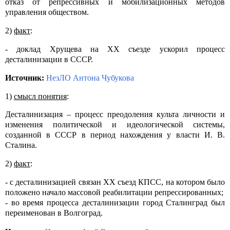
отказ от репрессивных и мобилизационных методов
управления обществом.
2)
факт
:
- доклад Хрущева на XX съезде ускорил процесс
десталинизации в СССР.
Источник:
НезЛО Антона Чубукова
1)
смысл понятия
:
Десталинизация – процесс преодоления культа личности и
изменения политической и идеологической системы,
созданной в СССР в период нахождения у власти И. В.
Сталина.
2)
факт
:
- с десталинизацией связан XX съезд КПСС, на котором было
положено начало массовой реабилитации репрессированных;
- во время процесса десталинизации город Сталинград был
переименован в Волгоград.