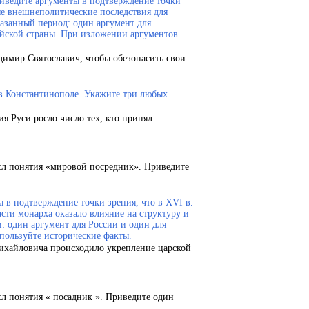
риведите аргументы в подтверждение точки
ые внешнеполитические последствия для
казанный период: один аргумент для
ейской страны. При изложении аргументов
димир Святославич, чтобы обезопасить свои
 в Константинополе. Укажите три любых
ия Руси росло число тех, кто принял
..
сл понятия «мировой посредник». Приведите
 в подтверждение точки зрения, что в XVI в.
сти монарха оказало влияние на структуру и
и: один аргумент для России и один для
пользуйте исторические факты.
Михайловича происходило укрепление царской
сл понятия « посадник ». Приведите один
..