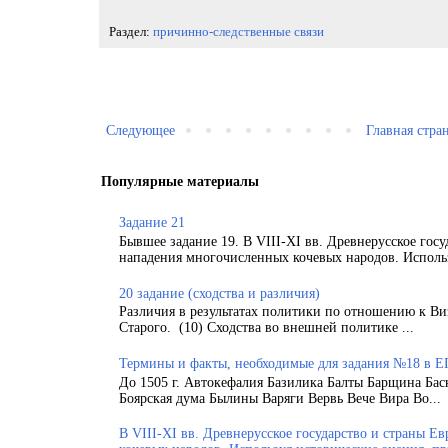
Раздел:
причинно-следственные связи
Следующее
Главная стра
Популярные материалы
Задание 21
Бывшее задание 19. В VIII-XI вв. Древнерусское гос
нападения многочисленных кочевых народов. Использ
20 задание (сходства и различия)
Различия в результатах политики по отношению к Ви
Старого. (10) Сходства во внешней политике ...
Термины и факты, необходимые для задания №18 в Е
До 1505 г. Автокефалия Базилика Балты Барщина Бас
Боярская дума Былины Варяги Вервь Вече Вира Во...
В VIII-XI вв. Древнерусское государство и страны 