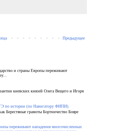
ница
Предыдущее
ударство и страны Европы переживают
у...
зантии киевских князей Олега Вещего и Игоря
ГЭ по истории (по Навигатору ФИПИ).
как Берестяные грамоты Бортничество Бояре
Европы переживают нападения многочисленных