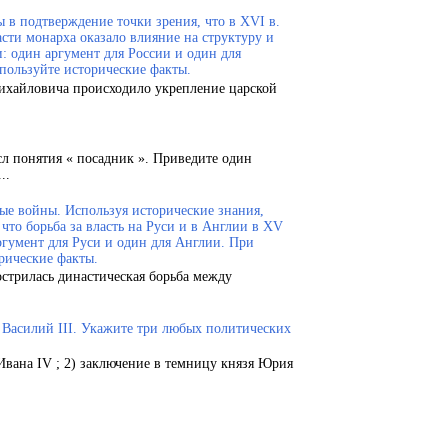
 в подтверждение точки зрения, что в XVI в.
сти монарха оказало влияние на структуру и
и: один аргумент для России и один для
пользуйте исторические факты.
Михайловича происходило укрепление царской
сл понятия « посадник ». Приведите один
..
ые войны. Используя исторические знания,
что борьба за власть на Руси и в Англии в XV
ргумент для Руси и один для Англии. При
рические факты.
острилась династическая борьба между
.
и Василий III. Укажите три любых политических
Ивана IV ; 2) заключение в темницу князя Юрия