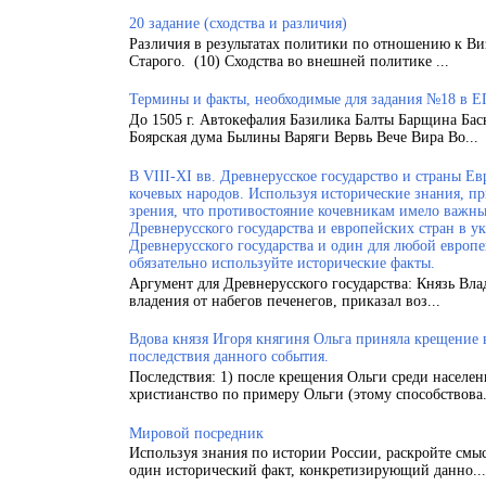
20 задание (сходства и различия)
Различия в результатах политики по отношению к Ви
Старого. (10) Сходства во внешней политике ...
Термины и факты, необходимые для задания №18 в Е
До 1505 г. Автокефалия Базилика Балты Барщина Бас
Боярская дума Былины Варяги Вервь Вече Вира Во...
В VIII-XI вв. Древнерусское государство и страны 
кочевых народов. Используя исторические знания, п
зрения, что противостояние кочевникам имело важн
Древнерусского государства и европейских стран в у
Древнерусского государства и один для любой европ
обязательно используйте исторические факты.
Аргумент для Древнерусского государства: Князь Вла
владения от набегов печенегов, приказал воз...
Вдова князя Игоря княгиня Ольга приняла крещение
последствия данного события.
Последствия: 1) после крещения Ольги среди населен
христианство по примеру Ольги (этому способствова.
Мировой посредник
Используя знания по истории России, раскройте смы
один исторический факт, конкретизирующий данно...