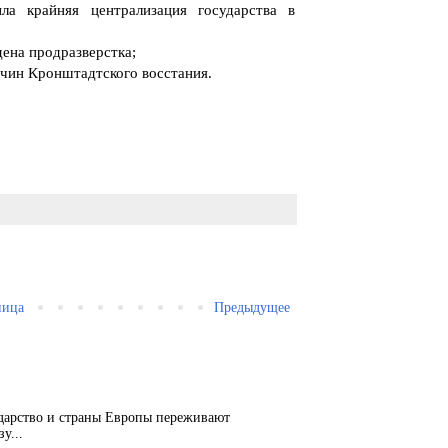
ла крайняя централизация государства в
дена продразверстка;
ичин Кронштадтского восстания.
ница
Предыдущее
ударство и страны Европы переживают
у...