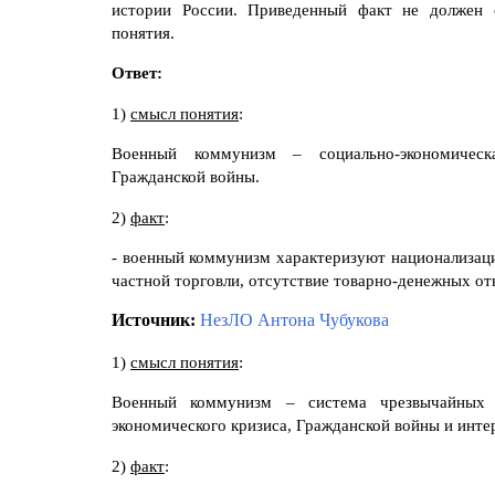
истории России. Приведенный факт не должен 
понятия.
Ответ:
1)
смысл понятия
:
Военный коммунизм – социально-экономическ
Гражданской войны.
2)
факт
:
- военный коммунизм характеризуют национализаци
частной торговли, отсутствие товарно-денежных о
Источник:
НезЛО Антона Чубукова
1)
смысл понятия
:
Военный коммунизм – система чрезвычайных м
экономического кризиса, Гражданской войны и инте
2)
факт
: