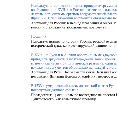
Используя исторические знания, приведите аргументы
во Франции и в XVII в. в России изменение силы вла
деятельность системы органов государственной власт
Франции. При изложении аргументов обязательно ис
Аргумент для России: в период правления Алексея 
власти и становление абсолютизма, поэтому вл...
Посадник
Используя знания по истории России, раскройте смы
исторический факт, конкретизирующий данное понят.
В XV в. на Руси и в Англии обострились междоусобн
приведите аргументы в подтверждение точки зрения, 
в. повлияла на внутриполитическое развитие: один а
изложении аргументов обязательно используйте исто
Аргумент для Руси: После смерти князя Василия I об
потомками Дмитрия Донского, конфликт перерос в ..
В 1533 г. умер великий князь московский и всея Рус
последствия данного события.
Последствия: 1) официальное возведение на престол 
Дмитровского, как возможного претенде...