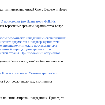
зантии киевских князей Олега Вещего и Игоря
ГЭ по истории (по Навигатору ФИПИ).
как Берестяные грамоты Бортничество Бояре
Европы переживают нападения многочисленных
риведите аргументы в подтверждение точки
ые внешнеполитические последствия для
казанный период: один аргумент для
ейской страны. При изложении аргументов
димир Святославич, чтобы обезопасить свои
 в Константинополе. Укажите три любых
ия Руси росло число тех, кто принял
..
сл понятия «мировой посредник». Приведите