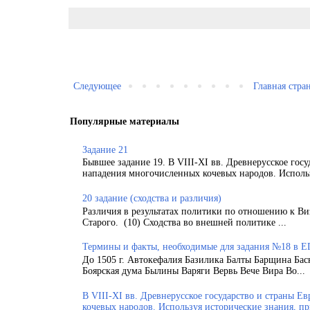
Следующее
Главная стра
Популярные материалы
Задание 21
Бывшее задание 19. В VIII-XI вв. Древнерусское гос
нападения многочисленных кочевых народов. Использ
20 задание (сходства и различия)
Различия в результатах политики по отношению к Ви
Старого. (10) Сходства во внешней политике ...
Термины и факты, необходимые для задания №18 в Е
До 1505 г. Автокефалия Базилика Балты Барщина Бас
Боярская дума Былины Варяги Вервь Вече Вира Во...
В VIII-XI вв. Древнерусское государство и страны 
кочевых народов. Используя исторические знания, п