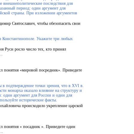
ые внешнеполитические последствия для
казанный период: один аргумент для
ейской страны. При изложении аргументов
димир Святославич, чтобы обезопасить свои
 в Константинополе. Укажите три любых
ия Руси росло число тех, кто принял
..
сл понятия «мировой посредник». Приведите
 в подтверждение точки зрения, что в XVI в.
сти монарха оказало влияние на структуру и
и: один аргумент для России и один для
пользуйте исторические факты.
Михайловича происходило укрепление царской
сл понятия « посадник ». Приведите один
..