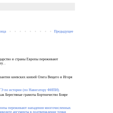
ница
Предыдущее
ударство и страны Европы переживают
у...
зантии киевских князей Олега Вещего и Игоря
ГЭ по истории (по Навигатору ФИПИ).
как Берестяные грамоты Бортничество Бояре
Европы переживают нападения многочисленных
риведите аргументы в подтверждение точки