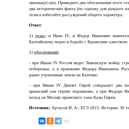
признаку(-ам). Приведите два обоснования этого т
два исторических факта (по одному для каждого и
тезиса избегайте рассуждений общего характера.
Ответ
:
1)
тезис
: и Иван
IV
, и Федор Иванович значител
Балтийскому морю и борьбе с Крымским ханством;
2)
обоснования
:
- при Иване
IV
Россия ведет Ливонскую войну, стр
побережье, а в правление Федора Ивановича Рос
ранее утраченные земли на Балтике;
- при Иване
IV
Девлет Гирей совершает два по
крымский хан терпит поражение, а при Федоре Ив
поход на Москву крымского хана Казы Гирея.
Источник:
Артасов И. А.: ЕГЭ 2023. История. 30 