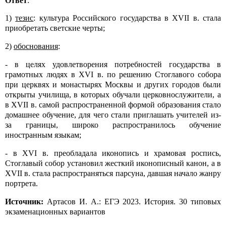
Ответ
:
1)
тезис
: культура Российского государства в
XVII
в. стала
приобретать светские черты;
2)
обоснования
:
- в целях удовлетворения потребностей государства в
грамотных людях в
XVI
в. по решению Стоглавого собора
при церквях и монастырях Москвы и других городов были
открыты училища, в которых обучали церковнослужители, а
в
XVII
в. самой распространенной формой образования стало
домашнее обучение, для чего стали приглашать учителей из-
за границы, широко распространилось обучение
иностранным языкам;
- в
XVI
в. преобладала иконопись и храмовая роспись,
Стоглавый собор установил жесткий иконописный канон, а в
XVII
в. стала распространяться парсуна, давшая начало жанру
портрета.
Источник:
Артасов И. А.: ЕГЭ 2023. История. 30 типовых
экзаменационных вариантов