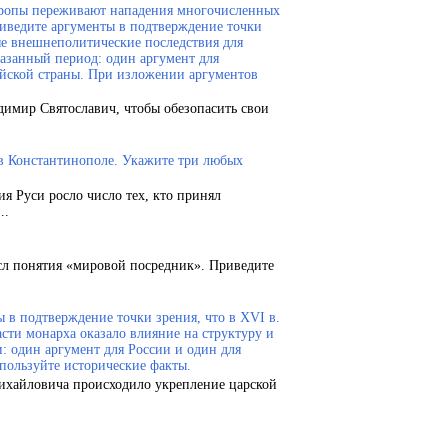
Европы переживают нападения многочисленных
риведите аргументы в подтверждение точки
ые внешнеполитические последствия для
казанный период: один аргумент для
ейской страны. При изложении аргументов
димир Святославич, чтобы обезопасить свои
 в Константинополе. Укажите три любых
ия Руси росло число тех, кто принял
..
сл понятия «мировой посредник». Приведите
 в подтверждение точки зрения, что в XVI в.
сти монарха оказало влияние на структуру и
и: один аргумент для России и один для
пользуйте исторические факты.
Михайловича происходило укрепление царской