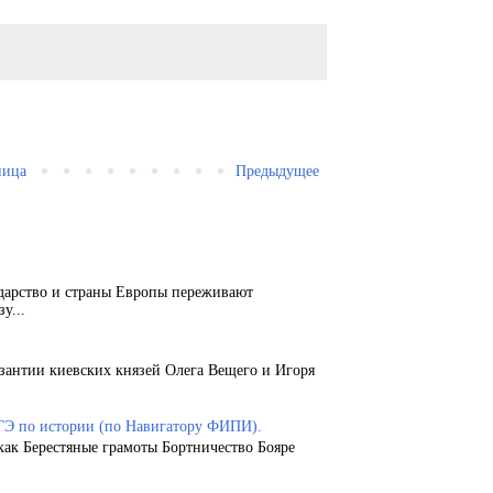
ница
Предыдущее
ударство и страны Европы переживают
у...
зантии киевских князей Олега Вещего и Игоря
ГЭ по истории (по Навигатору ФИПИ).
как Берестяные грамоты Бортничество Бояре