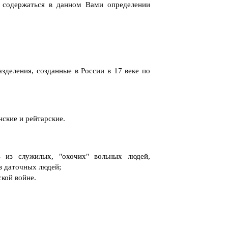
 содержаться в данном Вами определении
азделения, созданные в России в 17 веке по
нские и рейтарские.
 из служилых, "охочих" вольных людей,
из даточных людей;
ской войне.