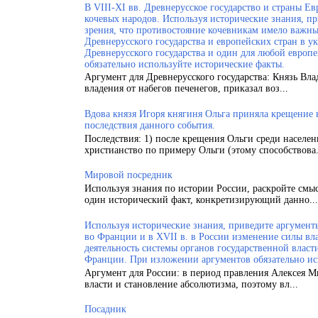
В VIII-XI вв. Древнерусское государство и страны 
кочевых народов. Используя исторические знания, п
зрения, что противостояние кочевникам имело важн
Древнерусского государства и европейских стран в у
Древнерусского государства и один для любой европ
обязательно используйте исторические факты.
Аргумент для Древнерусского государства: Князь Вла
владения от набегов печенегов, приказал воз...
Вдова князя Игоря княгиня Ольга приняла крещение
последствия данного события.
Последствия: 1) после крещения Ольги среди населен
христианство по примеру Ольги (этому способствова.
Мировой посредник
Используя знания по истории России, раскройте смы
один исторический факт, конкретизирующий данно...
Используя исторические знания, приведите аргументы
во Франции и в XVII в. в России изменение силы вла
деятельность системы органов государственной власт
Франции. При изложении аргументов обязательно ис
Аргумент для России: в период правления Алексея 
власти и становление абсолютизма, поэтому вл...
Посадник