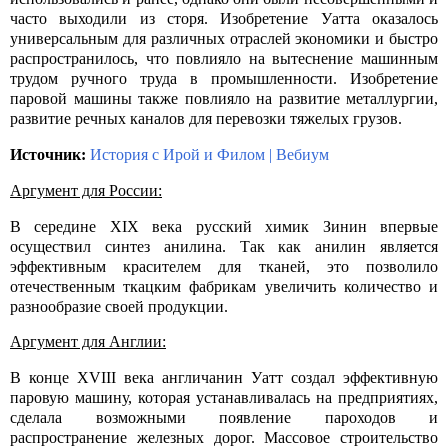
часто выходили из сторя. Изобретение Уатта оказалось
универсальным для различных отраслей экономики и быстро
распространилось, что повлияло на вытеснение машинным
трудом ручного труда в промышленности. Изобретение
паровой машины также повлияло на развитие металлургии,
развитие речных каналов для перевозки тяжелых грузов.
Источник:
История с Ирой и Филом
|
Вебиум
Аргумент для России:
В середине
XIX
века русский химик Зинин впервые
осуществил синтез анилина. Так как анилин является
эффективным красителем для тканей, это позволило
отечественным ткацким фабрикам увеличить количество и
разнообразие своей продукции.
Аргумент для Англии:
В конце
XVIII
века англичанин Уатт создал эффективную
паровую машину, которая устанавливалась на предприятиях,
сделала возможными появление пароходов и
распространение железных дорог. Массовое строительство