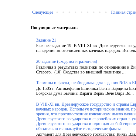
Следующее
Главная стра
Популярные материалы
Задание 21
Бывшее задание 19. В VIII-XI вв. Древнерусское гос
нападения многочисленных кочевых народов. Использ
20 задание (сходства и различия)
Различия в результатах политики по отношению к Ви
Старого. (10) Сходства во внешней политике ...
Термины и факты, необходимые для задания №18 в Е
До 1505 г. Автокефалия Базилика Балты Барщина Бас
Боярская дума Былины Варяги Вервь Вече Вира Во...
В VIII-XI вв. Древнерусское государство и страны 
кочевых народов. Используя исторические знания, п
зрения, что противостояние кочевникам имело важн
Древнерусского государства и европейских стран в у
Древнерусского государства и один для любой европ
обязательно используйте исторические факты.
Аргумент для Древнерусского государства: Князь Вла