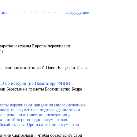
ница
Предыдущее
ударство и страны Европы переживают
у...
зантии киевских князей Олега Вещего и Игоря
ГЭ по истории (по Навигатору ФИПИ).
как Берестяные грамоты Бортничество Бояре
Европы переживают нападения многочисленных
риведите аргументы в подтверждение точки
ые внешнеполитические последствия для
казанный период: один аргумент для
ейской страны. При изложении аргументов
димир Святославич, чтобы обезопасить свои