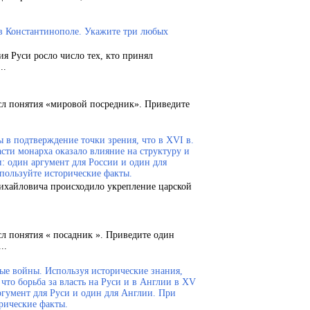
 в Константинополе. Укажите три любых
ия Руси росло число тех, кто принял
..
сл понятия «мировой посредник». Приведите
 в подтверждение точки зрения, что в XVI в.
сти монарха оказало влияние на структуру и
и: один аргумент для России и один для
пользуйте исторические факты.
Михайловича происходило укрепление царской
сл понятия « посадник ». Приведите один
..
ые войны. Используя исторические знания,
что борьба за власть на Руси и в Англии в XV
ргумент для Руси и один для Англии. При
рические факты.