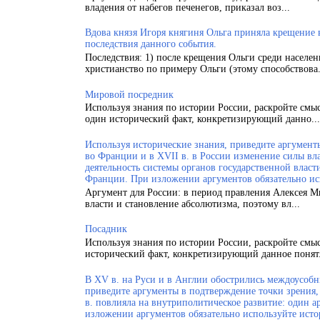
владения от набегов печенегов, приказал воз...
Вдова князя Игоря княгиня Ольга приняла крещение
последствия данного события.
Последствия: 1) после крещения Ольги среди населен
христианство по примеру Ольги (этому способствова.
Мировой посредник
Используя знания по истории России, раскройте смы
один исторический факт, конкретизирующий данно...
Используя исторические знания, приведите аргументы
во Франции и в XVII в. в России изменение силы вла
деятельность системы органов государственной власт
Франции. При изложении аргументов обязательно ис
Аргумент для России: в период правления Алексея 
власти и становление абсолютизма, поэтому вл...
Посадник
Используя знания по истории России, раскройте смы
исторический факт, конкретизирующий данное понят.
В XV в. на Руси и в Англии обострились междоусобн
приведите аргументы в подтверждение точки зрения, 
в. повлияла на внутриполитическое развитие: один а
изложении аргументов обязательно используйте исто