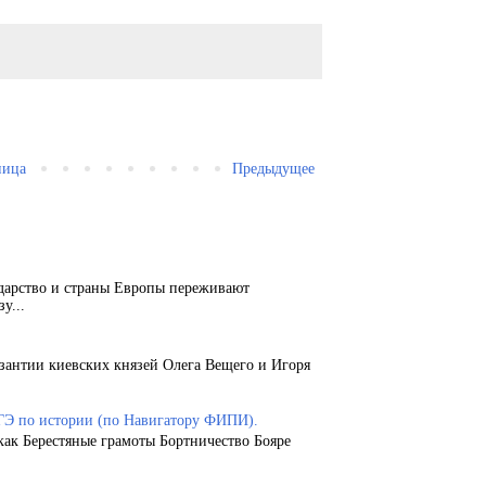
ница
Предыдущее
ударство и страны Европы переживают
у...
зантии киевских князей Олега Вещего и Игоря
ГЭ по истории (по Навигатору ФИПИ).
как Берестяные грамоты Бортничество Бояре