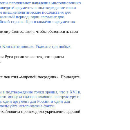
Европы переживают нападения многочисленных
риведите аргументы в подтверждение точки
ые внешнеполитические последствия для
казанный период: один аргумент для
ейской страны. При изложении аргументов
димир Святославич, чтобы обезопасить свои
 в Константинополе. Укажите три любых
ия Руси росло число тех, кто принял
..
сл понятия «мировой посредник». Приведите
 в подтверждение точки зрения, что в XVI в.
сти монарха оказало влияние на структуру и
и: один аргумент для России и один для
пользуйте исторические факты.
Михайловича происходило укрепление царской