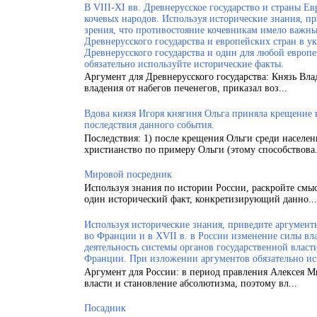
В VIII-XI вв. Древнерусское государство и страны 
кочевых народов. Используя исторические знания, п
зрения, что противостояние кочевникам имело важн
Древнерусского государства и европейских стран в у
Древнерусского государства и один для любой европ
обязательно используйте исторические факты.
Аргумент для Древнерусского государства: Князь Вла
владения от набегов печенегов, приказал воз...
Вдова князя Игоря княгиня Ольга приняла крещение
последствия данного события.
Последствия: 1) после крещения Ольги среди населен
христианство по примеру Ольги (этому способствова.
Мировой посредник
Используя знания по истории России, раскройте смы
один исторический факт, конкретизирующий данно...
Используя исторические знания, приведите аргументы
во Франции и в XVII в. в России изменение силы вла
деятельность системы органов государственной власт
Франции. При изложении аргументов обязательно ис
Аргумент для России: в период правления Алексея 
власти и становление абсолютизма, поэтому вл...
Посадник