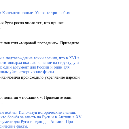
 в Константинополе. Укажите три любых
ия Руси росло число тех, кто принял
..
сл понятия «мировой посредник». Приведите
 в подтверждение точки зрения, что в XVI в.
сти монарха оказало влияние на структуру и
и: один аргумент для России и один для
пользуйте исторические факты.
Михайловича происходило укрепление царской
сл понятия « посадник ». Приведите один
..
ые войны. Используя исторические знания,
что борьба за власть на Руси и в Англии в XV
ргумент для Руси и один для Англии. При
рические факты.