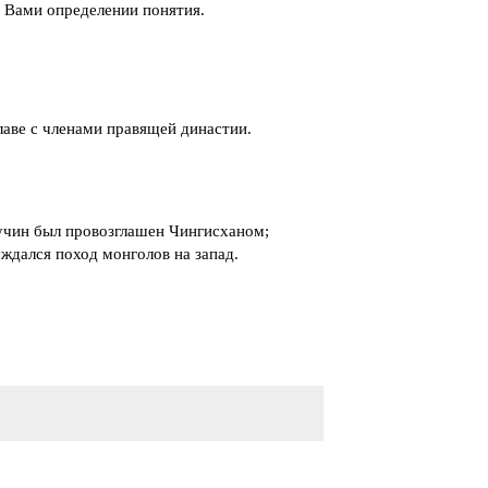
 Вами определении понятия.
лаве с членами правящей династии.
мучин был провозглашен Чингисханом;
уждался поход монголов на запад.