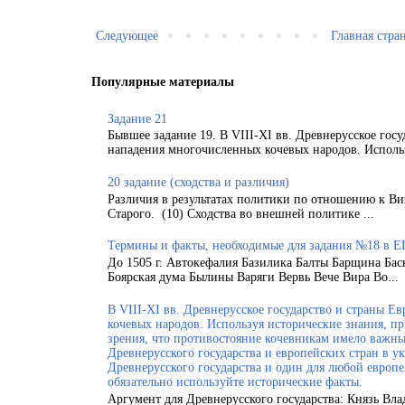
Следующее
Главная стра
Популярные материалы
Задание 21
Бывшее задание 19. В VIII-XI вв. Древнерусское гос
нападения многочисленных кочевых народов. Использ
20 задание (сходства и различия)
Различия в результатах политики по отношению к Ви
Старого. (10) Сходства во внешней политике ...
Термины и факты, необходимые для задания №18 в Е
До 1505 г. Автокефалия Базилика Балты Барщина Бас
Боярская дума Былины Варяги Вервь Вече Вира Во...
В VIII-XI вв. Древнерусское государство и страны 
кочевых народов. Используя исторические знания, п
зрения, что противостояние кочевникам имело важн
Древнерусского государства и европейских стран в у
Древнерусского государства и один для любой европ
обязательно используйте исторические факты.
Аргумент для Древнерусского государства: Князь Вла