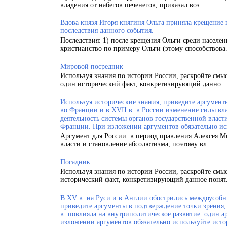
владения от набегов печенегов, приказал воз...
Вдова князя Игоря княгиня Ольга приняла крещение
последствия данного события.
Последствия: 1) после крещения Ольги среди населен
христианство по примеру Ольги (этому способствова.
Мировой посредник
Используя знания по истории России, раскройте смы
один исторический факт, конкретизирующий данно...
Используя исторические знания, приведите аргументы
во Франции и в XVII в. в России изменение силы вла
деятельность системы органов государственной власт
Франции. При изложении аргументов обязательно ис
Аргумент для России: в период правления Алексея 
власти и становление абсолютизма, поэтому вл...
Посадник
Используя знания по истории России, раскройте смы
исторический факт, конкретизирующий данное понят.
В XV в. на Руси и в Англии обострились междоусобн
приведите аргументы в подтверждение точки зрения, 
в. повлияла на внутриполитическое развитие: один а
изложении аргументов обязательно используйте исто