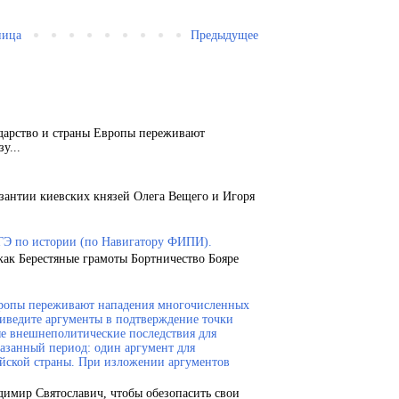
ница
Предыдущее
ударство и страны Европы переживают
у...
зантии киевских князей Олега Вещего и Игоря
ГЭ по истории (по Навигатору ФИПИ).
как Берестяные грамоты Бортничество Бояре
Европы переживают нападения многочисленных
риведите аргументы в подтверждение точки
ые внешнеполитические последствия для
казанный период: один аргумент для
ейской страны. При изложении аргументов
димир Святославич, чтобы обезопасить свои