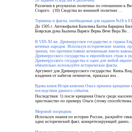
20 задание (сходства и различия)
Различия в результатах политики по отношению к Ви
Старого. (10) Сходства во внешней политике ...
Термины и факты, необходимые для задания №18 в Е
До 1505 г. Автокефалия Базилика Балты Барщина Бас
Боярская дума Былины Варяги Вервь Вече Вира Во...
В VIII-XI вв. Древнерусское государство и страны 
кочевых народов. Используя исторические знания, п
зрения, что противостояние кочевникам имело важн
Древнерусского государства и европейских стран в у
Древнерусского государства и один для любой европ
обязательно используйте исторические факты.
Аргумент для Древнерусского государства: Князь Вла
владения от набегов печенегов, приказал воз...
Вдова князя Игоря княгиня Ольга приняла крещение
последствия данного события.
Последствия: 1) после крещения Ольги среди населен
христианство по примеру Ольги (этому способствова.
Мировой посредник
Используя знания по истории России, раскройте смы
один исторический факт, конкретизирующий данно...