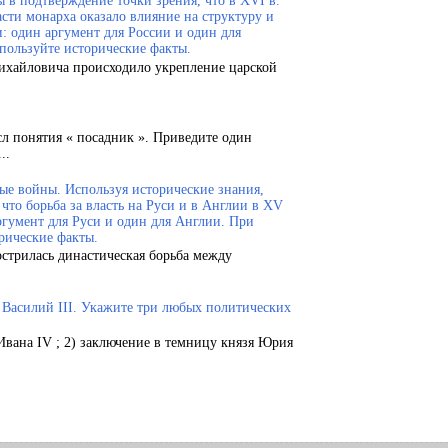
 в подтверждение точки зрения, что в XVI в.
сти монарха оказало влияние на структуру и
и: один аргумент для России и один для
пользуйте исторические факты.
Михайловича происходило укрепление царской
сл понятия « посадник ». Приведите один
..
ые войны. Используя исторические знания,
что борьба за власть на Руси и в Англии в XV
ргумент для Руси и один для Англии. При
рические факты.
острилась династическая борьба между
.
и Василий III. Укажите три любых политических
Ивана IV ; 2) заключение в темницу князя Юрия