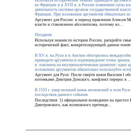
Используя исторические знания, приведите аргументы
во Франции и в XVII в. в России изменение силы вла
деятельность системы органов государственной власт
Франции. При изложении аргументов обязательно ис
Аргумент для России: в период правления Алексея 
власти и становление абсолютизма, поэтому вл...
Посадник
Используя знания по истории России, раскройте смы
исторический факт, конкретизирующий данное понят.
В XV в. на Руси и в Англии обострились междоусобн
приведите аргументы в подтверждение точки зрения, 
в. повлияла на внутриполитическое развитие: один а
изложении аргументов обязательно используйте исто
Аргумент для Руси: После смерти князя Василия I об
потомками Дмитрия Донского, конфликт перерос в ..
В 1533 г. умер великий князь московский и всея Рус
последствия данного события.
Последствия: 1) официальное возведение на престол 
Дмитровского, как возможного претенде...