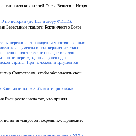
зантии киевских князей Олега Вещего и Игоря
ГЭ по истории (по Навигатору ФИПИ).
как Берестяные грамоты Бортничество Бояре
Европы переживают нападения многочисленных
риведите аргументы в подтверждение точки
ые внешнеполитические последствия для
казанный период: один аргумент для
ейской страны. При изложении аргументов
димир Святославич, чтобы обезопасить свои
 в Константинополе. Укажите три любых
ия Руси росло число тех, кто принял
..
сл понятия «мировой посредник». Приведите