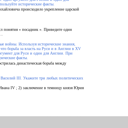
пользуйте исторические факты.
Михайловича происходило укрепление царской
сл понятия « посадник ». Приведите один
..
ые войны. Используя исторические знания,
что борьба за власть на Руси и в Англии в XV
ргумент для Руси и один для Англии. При
рические факты.
острилась династическая борьба между
.
и Василий III. Укажите три любых политических
Ивана IV ; 2) заключение в темницу князя Юрия