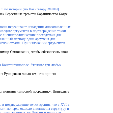
ГЭ по истории (по Навигатору ФИПИ).
как Берестяные грамоты Бортничество Бояре
Европы переживают нападения многочисленных
риведите аргументы в подтверждение точки
ые внешнеполитические последствия для
казанный период: один аргумент для
ейской страны. При изложении аргументов
димир Святославич, чтобы обезопасить свои
 в Константинополе. Укажите три любых
ия Руси росло число тех, кто принял
..
сл понятия «мировой посредник». Приведите
 в подтверждение точки зрения, что в XVI в.
сти монарха оказало влияние на структуру и
и: один аргумент для России и один для