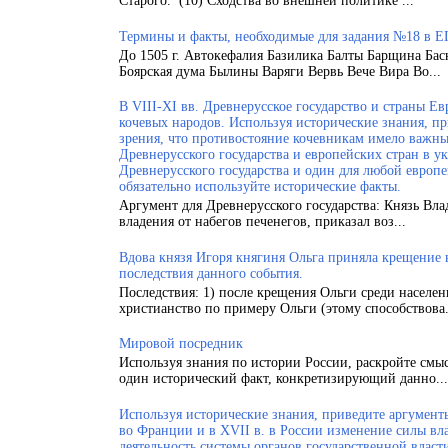
Старого. (10) Сходства во внешней политике ...
Термины и факты, необходимые для задания №18 в Е
До 1505 г. Автокефалия Базилика Балты Барщина Бас
Боярская дума Былины Варяги Вервь Вече Вира Во...
В VIII-XI вв. Древнерусское государство и страны 
кочевых народов. Используя исторические знания, п
зрения, что противостояние кочевникам имело важн
Древнерусского государства и европейских стран в у
Древнерусского государства и один для любой европ
обязательно используйте исторические факты.
Аргумент для Древнерусского государства: Князь Вла
владения от набегов печенегов, приказал воз...
Вдова князя Игоря княгиня Ольга приняла крещение
последствия данного события.
Последствия: 1) после крещения Ольги среди населен
христианство по примеру Ольги (этому способствова.
Мировой посредник
Используя знания по истории России, раскройте смы
один исторический факт, конкретизирующий данно...
Используя исторические знания, приведите аргументы
во Франции и в XVII в. в России изменение силы вла
деятельность системы органов государственной власт