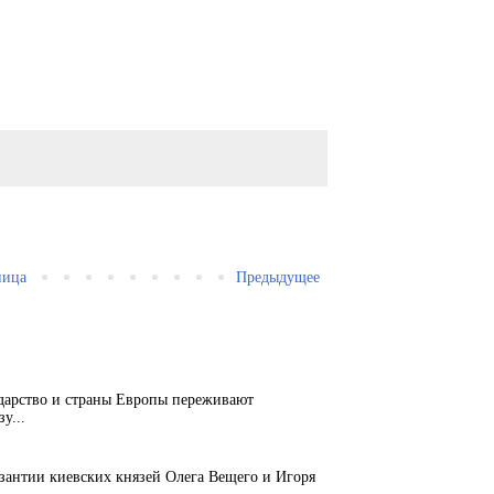
ница
Предыдущее
ударство и страны Европы переживают
у...
зантии киевских князей Олега Вещего и Игоря