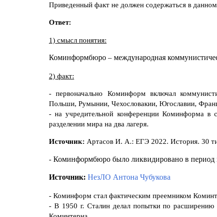
Приведенный факт не должен содержаться в данном
Ответ:
1) смысл понятия:
Коминформбюро
–
международная коммунистическ
2) факт:
- первоначально Коминформ включал коммунисти
Польши, Румынии, Чехословакии, Югославии, Фран
- на учредительной конференции Коминформа в с
разделении мира на два лагеря.
Источник:
Артасов И. А.: ЕГЭ 2022. История. 30 
-
Коминформбюро было ликвидировано в период 
Источник:
НезЛО Антона Чубукова
- Коминформ стал фактическим преемником Коминт
- В 1950 г. Сталин делал попытки по расширени
Коминтерна.