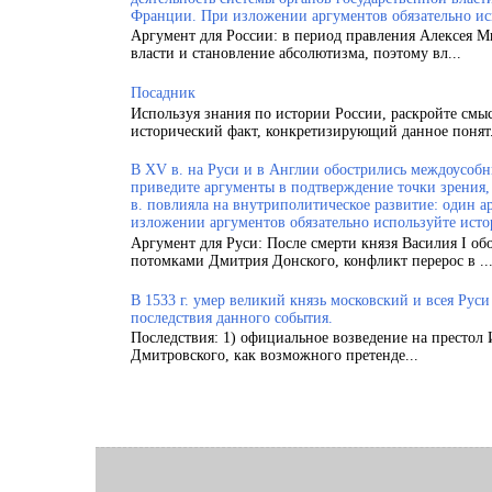
Франции. При изложении аргументов обязательно ис
Аргумент для России: в период правления Алексея 
власти и становление абсолютизма, поэтому вл...
Посадник
Используя знания по истории России, раскройте смы
исторический факт, конкретизирующий данное понят.
В XV в. на Руси и в Англии обострились междоусобн
приведите аргументы в подтверждение точки зрения, 
в. повлияла на внутриполитическое развитие: один а
изложении аргументов обязательно используйте исто
Аргумент для Руси: После смерти князя Василия I об
потомками Дмитрия Донского, конфликт перерос в ..
В 1533 г. умер великий князь московский и всея Рус
последствия данного события.
Последствия: 1) официальное возведение на престол 
Дмитровского, как возможного претенде...