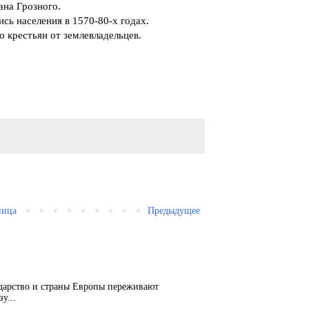
ана Грозного.
ись населения в 1570-80-х годах.
о крестьян от землевладельцев.
ница
Предыдущее
ударство и страны Европы переживают
у...