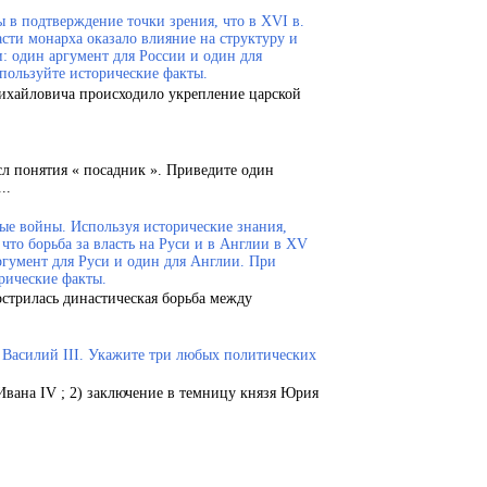
 в подтверждение точки зрения, что в XVI в.
сти монарха оказало влияние на структуру и
и: один аргумент для России и один для
пользуйте исторические факты.
Михайловича происходило укрепление царской
сл понятия « посадник ». Приведите один
..
ые войны. Используя исторические знания,
что борьба за власть на Руси и в Англии в XV
ргумент для Руси и один для Англии. При
рические факты.
острилась династическая борьба между
.
и Василий III. Укажите три любых политических
Ивана IV ; 2) заключение в темницу князя Юрия