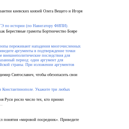
зантии киевских князей Олега Вещего и Игоря
ГЭ по истории (по Навигатору ФИПИ).
как Берестяные грамоты Бортничество Бояре
Европы переживают нападения многочисленных
риведите аргументы в подтверждение точки
ые внешнеполитические последствия для
казанный период: один аргумент для
ейской страны. При изложении аргументов
димир Святославич, чтобы обезопасить свои
 в Константинополе. Укажите три любых
ия Руси росло число тех, кто принял
..
сл понятия «мировой посредник». Приведите