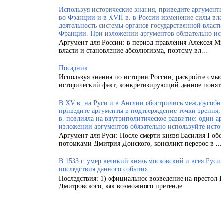
Используя исторические знания, приведите аргументы
во Франции и в XVII в. в России изменение силы вла
деятельность системы органов государственной власт
Франции. При изложении аргументов обязательно ис
Аргумент для России: в период правления Алексея 
власти и становление абсолютизма, поэтому вл...
Посадник
Используя знания по истории России, раскройте смы
исторический факт, конкретизирующий данное понят.
В XV в. на Руси и в Англии обострились междоусобн
приведите аргументы в подтверждение точки зрения, 
в. повлияла на внутриполитическое развитие: один а
изложении аргументов обязательно используйте исто
Аргумент для Руси: После смерти князя Василия I об
потомками Дмитрия Донского, конфликт перерос в ..
В 1533 г. умер великий князь московский и всея Рус
последствия данного события.
Последствия: 1) официальное возведение на престол 
Дмитровского, как возможного претенде...