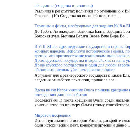
20 задание (сходства и различия)
Различия в результатах политики по отношению к Ви
Старого. (10) Сходства во внешней политике ...
Термины и факты, необходимые для задания №18 в Е
До 1505 г. Автокефалия Базилика Балты Барщина Бас
Боярская дума Былины Варяги Вервь Вече Вира Во...
В VIII-XI вв. Древнерусское государство и страны 
кочевых народов. Используя исторические знания, п
зрения, что противостояние кочевникам имело важн
Древнерусского государства и европейских стран в у
Древнерусского государства и один для любой европ
обязательно используйте исторические факты.
Аргумент для Древнерусского государства: Князь Вла
владения от набегов печенегов, приказал воз...
Вдова князя Игоря княгиня Ольга приняла крещение
последствия данного события.
Последствия: 1) после крещения Ольги среди населен
христианство по примеру Ольги (этому способствова.
Мировой посредник
Используя знания по истории России, раскройте смы
один исторический факт, конкретизирующий данно...